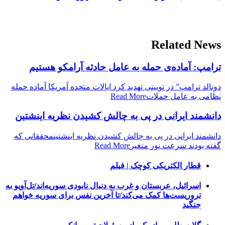
Related News
ترامپ: آماده‌ی حمله به عامل حادثه آرامکو هستیم
دونالد ترامپ” در توییتی تهدید کرد ایالات متحده آمریکا آماده حمله
نظامی به عامل حملات
Read More
دانشمند ایرانی در پی به چالش کشیدن نظریه اینشتین
دانشمند ایرانی در پی به چالش کشیدن نظریه اینشتینمحققانی که
گفته بودند سرعت نور متغیر
Read More
قطار الکتریکی کوچک | فیلم
اسرائیل، عربستان و غرب به دنبال نابودی سوریه‌اند/تل‌آویو به
تروریست‌ها کمک می‌کند/تا آخرین نفس برای سوریه خواهم
جنگید