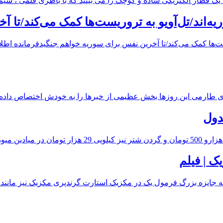
ک قطار الکتریکی ساده و کوچک را می بینید که با باطری قلمی ، سیم
یه‌اند/تل‌آویو به تروریست‌ها کمک می‌کند/تا 
وریست‌ها کمک می‌کند/تا آخرین نفس برای سوریه خواهم جنگیدفرمانده 
مهدی طارمی این روزها بخش عظیمی از خبرها را به خودش اختصاص داده
دول
ک | فیلم
جایزه بزرگ فرمول یک در مکزیک استارت گرندپری مکزیک نیز مانند س