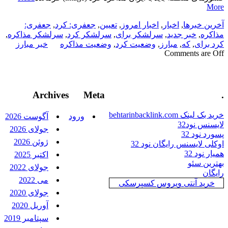
More
آخرین خبرها
,
اخبار
,
اخبار امروز
,
تعیین
,
جعفری: کرد
,
جعفری:
مذاکره
,
خبر جدید
,
سرلشکر برای
,
سرلشکر کرد
,
سرلشکر مذاکره
,
کرد برای
,
که
,
مبارز
,
وضعیت کرد
,
وضعیت مذاکره
خبر مبارز
Comments are Off
Archives
Meta
.
خرید بک لینک behtarinbacklink.com
ورود
آگوست 2026
لایسنس نود32
جولای 2026
پسورد نود 32
ژوئن 2026
اوکلی لایسنس رایگان نود 32
همیار نود 32
اکتبر 2025
بهترین سئو
جولای 2022
رایگان
می 2022
خرید آنتی ویروس کسپرسکی
جولای 2020
آوریل 2020
سپتامبر 2019