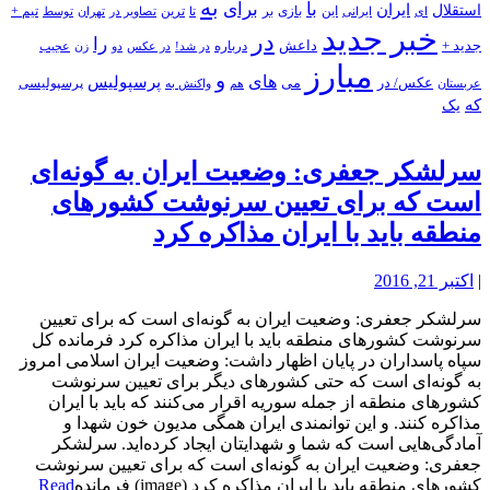
به
با
برای
استقلال
ایران
بازی
بر
ایرانی
این
تا
ترین
تصاویر در
تهران
توسط
تیم +
ای
خبر جدید
در
را
جدید +
داعش
درباره
در شد!
در عکس
زن
عجیب
دو
مبارز
و
های
پرسپولیس
عکس/ در
می
پرسپولیسی
هم
واکنش به
عربستان
که
یک
سرلشکر جعفری: وضعیت ایران به گونه‌ای
است که برای تعیین سرنوشت کشورهای
منطقه باید با ایران مذاکره کرد
|
اکتبر 21, 2016
سرلشکر جعفری: وضعیت ایران به گونه‌ای است که برای تعیین
سرنوشت کشورهای منطقه باید با ایران مذاکره کرد فرمانده کل
سپاه پاسداران در پایان اظهار داشت: وضعیت ایران اسلامی امروز
به گونه‌ای است که حتی کشورهای دیگر برای تعیین سرنوشت
کشورهای منطقه از جمله سوریه اقرار می‌کنند که باید با ایران
مذاکره کنند. و این توانمندی ایران همگی مدیون خون شهدا و
آمادگی‌هایی است که شما و شهدایتان ایجاد کرده‌اید. سرلشکر
جعفری: وضعیت ایران به گونه‌ای است که برای تعیین سرنوشت
کشورهای منطقه باید با ایران مذاکره کرد (image) فرمانده
Read