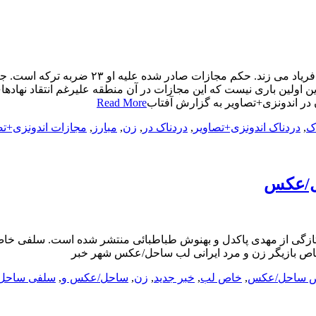
مجازات دردناک یک زن در اندونزی+تصاویربه گز
ن اولین باری نیست که این مجازات در آن منطقه علیرغم انتقاد نهاده
ر اندونزی+تصاویر به گزارش آفتاب
Read More
ک
,
دردناک اندونزی+تصاویر
,
دردناک در
,
زن
,
مبارز
,
مجازات اندونزی+تص
حل/عکس
اص بازیگر زن و مرد ایرانی لب ساحل/عکس شهر خبر
 ساحل/عکس
,
خاص لب
,
خبر جدید
,
زن
,
ساحل/عکس و
,
سلفی ساحل