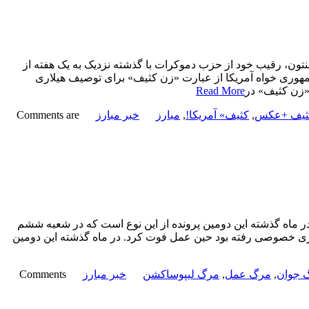
تون، رقیب خود از حزب دموکرات با گذشته نزدیک به یک هفته از
مهوری خواه آمریکا از عبارت «زن کثیف» برای توصیف هیلاری
«زن کثیف» در
Read More
ثیف +عکس
,
کثیف» آمریکا!
,
مبارز
خبر مبارز
Comments are
ماه گذشته این دومین پرونده از این نوع است که در شعبه ششم
ی و انجام عمل لیپوساکشن به مطب دکتری خصوصی رفته بود حین عمل فوت کرد. در ماه گذشته این دومین
 جوان
,
مرگ عمل
,
مرگ لیپوساکشن
خبر مبارز
Comments