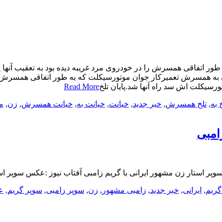
ور اتفاقی همسرش را در خودروی مرد غریبه دیده بود به تعقیب آنها 
ن به همسرش تعمیرکار جوان موتورسیکلت که به طور اتفاقی همسرش را 
رسیکلت اش سد راه آنها شد.پایان تلخ
Read More
 به
,
تلخ همسرش
,
خبر جدید
,
خیانت
,
خیانت به
,
خیانت همسرش
,
زن
,
م
امبی
وپر استار زن مشهور ایرانی با گریم زامبی آفتاب نیوز :عکس سوپر اس
گریم
,
ایرانی
,
خبر جدید
,
زامبی مشهور
,
زن
,
سوپر زامبی
,
سوپر گریم
,
ع