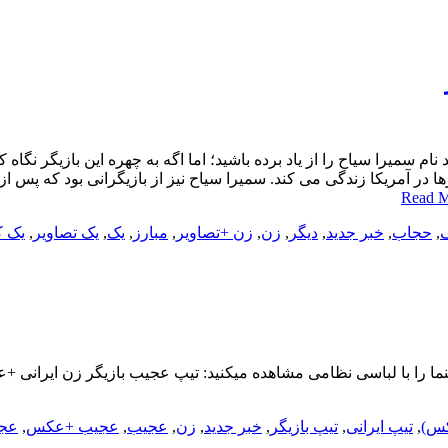
یرا سیاح را از یاد برده باشید؛ اما اگه به چهره این بازیگر نگاه کن
 در آمریکا زندگی می کند. سمیرا سیاح نیز از بازیگرانی بود که پس از 
Read 
,
حجاب
,
خبر جدید
,
دیگر
,
زن
,
زن +تصاویر
,
مبارز
,
یک
,
یک تصاویر
,
یک 
ا را با لباسی نظامی مشاهده میکنید: تیپ عجیب بازیگر زن ایرانی +ع
کس)
,
تیپ ایرانی
,
تیپ بازیگر
,
خبر جدید
,
زن
,
عجیب
,
عجیب +عکس
,
عجی