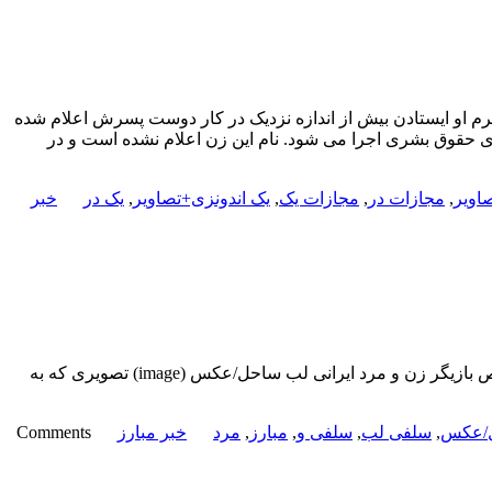
ارش آفتاب نیوز؛ زن فریاد می زند. حکم مجازات صادر شده علیه او ۲۳ ضربه ترکه است. جرم او ایستادن بیش از اندازه نزدیک در کار دوست پسرش اعلام شده
ای حقوق بشری اجرا می شود. نام این زن اعلام نشده است و در
اویر
,
مجازات در
,
مجازات یک
,
یک اندونزی+تصاویر
,
یک در
خبر
سلفی خاص بازیگر زن و مرد ایرانی لب ساحل/عکس تصویری که به تازگی از مهدی پاکدل و بهنوش طباطبائی منتشر شده است. سلفی خاص بازیگر زن و مرد ایرانی لب ساحل/عکس (image) تصویری که به
/عکس
,
سلفی لب
,
سلفی و
,
مبارز
,
مرد
خبر مبارز
Comments