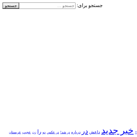
جستجو برای:
خبر جدید
در
را
+
داعش
درباره
در شد!
در عکس
زن
عجیب
دو
عربستان