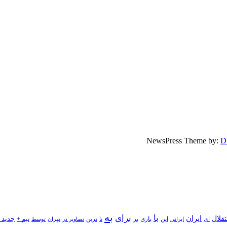
D
به
با
برای
قلال
ایران
جدید 
بازی
بر
ایرانی
این
تا
ترین
تصاویر در
تهران
توسط
تیم +
ای