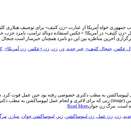
ب جمهوری خواه آمریکا از عبارت «زن کثیف» برای توصیف هیلاری کلین
ل «زن کثیف» در آمریکا! +عکس استفاده دونالد ترامپ، نامزد حزب ج
 برگزاری آخرین مناظره بین این دو نامزد همچنان خبرساز است.جنجال 
ال عکس
,
جنجال کثیف»
,
خبر جدید
,
در
,
زن
,
زن +عکس
,
زن آمریکا+
,
ک
 لیپوساکشن به مطب دکتری خصوصی رفته بود حین عمل فوت کرد. در 
دادسرای جنایی تشکیل شده است. مرگ زن جوان زیر عمل لیپوساکشن (image) زنی که برای لاغر
ده است. مرگ زن جوان
Read More
دید
,
زن
,
زن عمل
,
زن لیپوساکشن
,
زیر
,
لیپوساکشن جوان
,
مبارز
,
مرگ