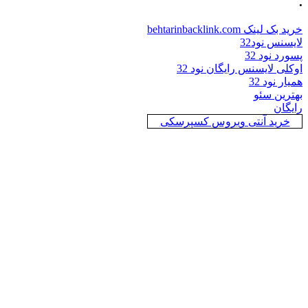
.
خرید بک لینک behtarinbacklink.com
لایسنس نود32
پسورد نود 32
اوکلی لایسنس رایگان نود 32
همیار نود 32
بهترین سئو
رایگان
خرید آنتی ویروس کسپرسکی