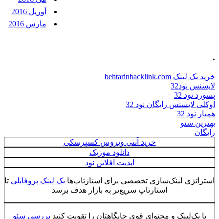
آوریل 2016
مارس 2016
.
خرید بک لینک behtarinbacklink.com
لایسنس نود32
پسورد نود 32
اوکلی لایسنس رایگان نود 32
همیار نود 32
بهترین سئو
رایگان
خرید آنتی ویروس کسپرسکی
دانلود موزیک
اپدیت افلاین نود
استراتژی لینک‌سازی تخصصی برای استارتاپ‌ها
بک لینک پروفایلی
تا
استارتاپ سریع‌تر به بازار هدف برسد
با بک‌لینک و محتوای قوی جایگاهتان را تقویت کنید
بررسی سئو