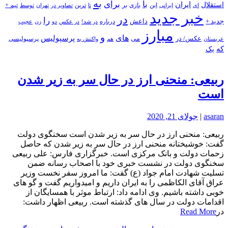
به
با
برای
استقلال
ایران
بازی
بر
ایرانی
این
تا
ترین
تصاویر در
تهران
توسط
تیم +
ای
خبر جدید
در
را
جدید +
داعش
درباره
در شد!
در عکس
زن
عجیب
دو
مبارز
و
های
پرسپولیس
عکس/ در
می
پرسپولیسی
هم
واکنش به
عربستان
که
یک
ربیعی: منحنی ارز در حال سر به زیر شدن
است
asaran
|
جولای 21, 2020
ربیعی: منحنی ارز در حال سر به زیر شدن است سخنگوی دولت
گفت: خوشبختانه منحنی ارز در حال سر به زیر شدن که حاصل
زحمات دولت و بانک مرکزی است. خبرگزاری فارس: علی ربیعی
سخنگوی دولت در نشست خبری خود با اصحاب رسانه ضمن
تسلیت شهادت امام جواد (ع) گفت: ما امروز سفر نخست وزیر
عراق آقای الکاظمی را به ایران داریم و امیدواریم گفت و گو های
خوبی داشته باشیم. وی ادامه داد: ارتباط موثر با همسایگان از
اقدامات دولت در سال های گذشته است. ربیعی اظهار داشت:
در
Read More