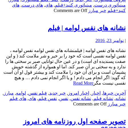
مینیاتوری درست
,
مینیاتوری کنید+فیلم
,
های
,
های درست
,
های
کنید+فیلم
خبر مبارز
Comments are Off
نشانه های نفس لوامه | فیلم
|
نوامبر 23, 2016
نشانه های نفس لوامه | فیلمنشانه های نفس لوامه نفس لوامه ،
نفس لوامه نفسی است که خود را بر خیر و شر ملامت کند ( و این
صفت پسندیده ای است) و در عین حال توانایی صبر بر سختی ها را
ندارد و به سختی بر آن صبر کند. اما او همواره از گذشته خویش
پشیمان است و برای آن خود را ملامت کند و بیشتر قول او آن است
که گوید: اگر انجام می دادم ! و یا اگر انجام نمی دادم … و هیچ
نفسی نیست مگر
Read More
آخرین خبرها
,
اخبار
,
اخبار امروز
,
خبر جدید
,
فیلم نفس
,
لوامه
,
مبارز
,
نشانه
,
نشانه فیلم
,
نشانه نفس
,
نفس
,
نفس فیلم
,
های
,
های فیلم
خبر مبارز
Comments are Off
تصویر صفحه اول روزنامه های امروز