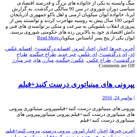
میگ وابسته به یکی از خانواده های بزرگ و قدرتمند اقتصادی
سیاسی دوران شوروی در سن 90 سالگی درگذشت. به گزارش
ایرنا، خانواده ایوان میکویان ارمنی و اهل باکو جمهوری آذربایجان
کنونی 100 سال پیش به روسیه مهاجرت کردند و توانستند پس از
پیروزی انقلاب بلشویکی به سرعت و متکی بر توانمندی های فنی و
دانش اقتصادی خود به بالاترین رده های حکومتی شوروی برسند.
ایوان یکی از پنج پسر آناستاس میکویان
Read More
آخرین خبرها
,
اخبار
,
اخبار امروز
,
افسانه درگذشت+
,
افسانه عکس
,
ای
,
ای درگذشت+
,
ای عکس
,
خبر جدید
,
طراح جنگنده
,
طراح
درگذشت+
,
طراح عکس
,
عکس/ جنگنده
,
مبارز
,
های
خبر مبارز
Comments are Off
پپرونی های مینیاتوری درست کنید+فیلم
|
نوامبر 24, 2016
پپرونی های مینیاتوری درست کنید+فیلمپپرونی مینیاتوری پپرونی
های مینیاتوری درست کنید+فیلم پپرونی مینیاتوریپپرونی های
مینیاتوری درست کنید+فیلم
آخرین خبرها
,
اخبار
,
اخبار امروز
,
پپرونی درست
,
پپرونی کنید+فیلم
,
پپرونی مینیاتوری
,
خبر جدید
,
درست
,
کنید+فیلم مینیاتوری
,
مبارز
,