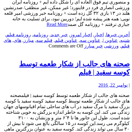
و منصوری تیم فوق العاده ای را شکل داده ایم + روزنامه ایران
ورزشی انصاری فرد در فاینورد؛ غیر ممکن، غیر منطقی/ صدرنشین
هلند در ۱۳ بازی ۳۲ گل زده است + روزنامه خبر ورزشی امیر قلعه
نویی: همه هنر پیشه شده ایم؛ دوربین نبود، برای تسلیت به خانه
جباری نرفتند + روزنامه گل صمد
Read More
آخرین خبرها
,
اخبار
,
اخبار امروز
,
خبر جدید
,
روزنامه
,
روزنامه فیلم
,
شنبه
,
عناوین |
,
عناوین سه
,
عناوین فیلم
,
فیلم سه
,
مبارز
,
های
,
های
فیلم
,
ورزشی
خبر مبارز
Comments are Off
صحنه های جالب از شکار طعمه توسط
کوسه سفید | فیلم
|
نوامبر 22, 2016
صحنه های جالب از شکار طعمه توسط کوسه سفید | فیلمصحنه
های جالب از شکار طعمه توسط کوسه سفید کوسه سفید یا کوسه
بزرگ سفید یا مرگ سفید در آب های ساحلی تمام اقیانوسهای جهان
زندگی می کند. این کوسه به خاطر اندازه بزرگش به خوبی شناخته
شده است. طول این جانور ها تا ۶٬۴ متر و وزنشان به ۳۱۰۰
کیلوگرم می رسد.این کوسه در ۱۵ سالگی بالغ می شود تا بیش از
۳۰ سال می تواند زندگی کند. کوسه سفید به عنوان بزرگترین ماهی