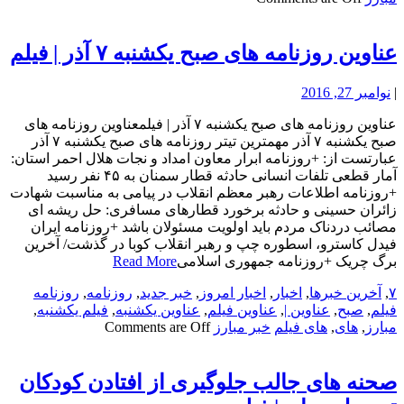
عناوین روزنامه های صبح یکشنبه ۷ آذر | فیلم
|
نوامبر 27, 2016
عناوین روزنامه های صبح یکشنبه ۷ آذر | فیلمعناوین روزنامه های
صبح یکشنبه ۷ آذر مهمترین تیتر روزنامه های صبح یکشنبه ۷ آذر
عبارتست از: +روزنامه ابرار معاون امداد و نجات هلال احمر استان:
آمار قطعی تلفات انسانی حادثه قطار سمنان به ۴۵ نفر رسید
+روزنامه اطلاعات رهبر معظم انقلاب در پیامی به مناسبت شهادت
زائران حسینی و حادثه برخورد قطارهای مسافری: حل ریشه ای
مصائب دردناک مردم باید اولویت مسئولان باشد +روزنامه ایران
فیدل کاسترو، اسطوره چپ و رهبر انقلاب کوبا در گذشت/ آخرین
برگ چریک +روزنامه جمهوری اسلامی
Read More
۷
,
آخرین خبرها
,
اخبار
,
اخبار امروز
,
خبر جدید
,
روزنامه
,
روزنامه
فیلم
,
صبح
,
عناوین |
,
عناوین فیلم
,
عناوین یکشنبه
,
فیلم یکشنبه
,
مبارز
,
های
,
های فیلم
خبر مبارز
Comments are Off
صحنه های جالب جلوگیری از افتادن کودکان