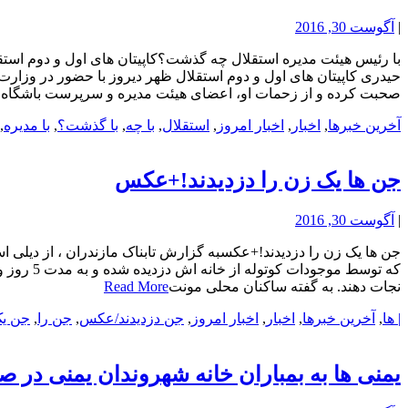
|
آگوست 30, 2016
با رئیس هیئت مدیره استقلال چه گذشت؟کاپیتان های اول و دوم استقل
حیدری کاپیتان های اول و دوم استقلال ظهر دیروز با حضور در وزارت
صحبت کرده و از زحمات او، اعضای هیئت مدیره و سرپرست باشگاه
آخرین خبرها
,
اخبار
,
اخبار امروز
,
استقلال
,
با چه
,
با گذشت؟
,
با مدیره
,
جن ها یک زن را دزدیدند!+عکس
|
آگوست 30, 2016
جن ها یک زن را دزدیدند!+عکسبه گزارش تابناک مازندران ، از دیلی اس
نجات دهند. به گفته ساکنان محلی مونت
Read More
| ها
,
آخرین خبرها
,
اخبار
,
اخبار امروز
,
جن دزدیدند/عکس
,
جن را
,
جن ی
یمنی ها به بمباران خانه شهروندان یمنی در ص