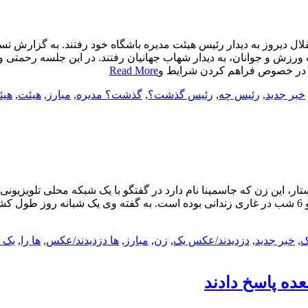
ال دیروز به دیدار رئیس هیئت مدیره باشگاه خود رفتند. به گزارش ت
 ورزش و جوانان، به دیدار شهاب جهانیان رفتند. در این جلسه رحمتی
 در خصوص فراهم کردن شرایط و
Read More
خبر جدید
,
رئیس چه
,
رئیس گذشت؟
,
گذشت؟ مدیره
,
مبارز
,
هیئت
,
هیئ
تار، این زن که جاسمینا نام دارد در گفتگو با یک شبکه محلی تلویزیون
که توسط موجودات کوتوله از خانه اش دزدیده شده و به مدت 5 روز و 6 شب در غاری زندانی بوده است. به
ک
,
خبر جدید
,
دزدیدند/عکس یک
,
زن
,
مبارز
,
ها دزدیدند/عکس
,
ها را
,
یک 
عده پاسخ دادند