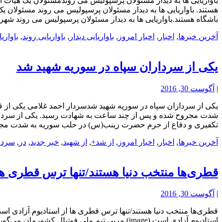
باواریایی ها به دیدار مسئولان پرسپولیس می روندمسئولان یک هیأت ا
هستند. باواریایی ها به دیدار مسئولان پرسپولیس می روند مسئولان ی
باشگاه هستند.باواریایی ها به دیدار مسئولان پرسپولیس می روند شهر
آخرین خبرها
,
اخبار
,
اخبار امروز
,
باواریایی دیدار
,
باواریایی روند
,
باواری
یکی از سرداران سپاه در سوریه شهید شد
|
آگوست 30, 2016
یکی از سرداران سپاه در سوریه شهید شدسردار احمد غلامی یکی از 
شدت مجروح شده و پس از چند ساعت به شهادت رسید. یکی از سرداران
تکفیری و دفاع از حرم حضرت زینب(س) در حلب سوریه به شدت مج
آخرین خبرها
,
اخبار
,
اخبار امروز
,
از شد+
,
از شهید
,
خبر جدید
,
در
,
سردا
قطری‌ها منتخب دنیا هستند/تنها ترس قطری ها
|
آگوست 30, 2016
قطری‌ها منتخب دنیا هستند/تنها ترس قطری ها از استادیوم آزادی اس
استادیوم آزادی است (image) مربی تیم ملی فوتبال کشورمان می‌گوید که به حضور در تیم ملی افتخار می‌کند. قطری‌ها منتخب دنیا هستند/تنها ترس قطری ها از استادیوم آزادی است مهارت برتر