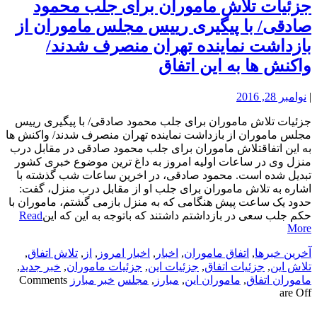
جزئیات تلاش ماموران برای جلب محمود
صادقی/ با پیگیری رییس مجلس ماموران از
بازداشت نماینده تهران منصرف شدند/
واکنش ها به این اتفاق
|
نوامبر 28, 2016
جزئیات تلاش ماموران برای جلب محمود صادقی/ با پیگیری رییس
مجلس ماموران از بازداشت نماینده تهران منصرف شدند/ واکنش ها
به این اتفاقتلاش ماموران برای جلب محمود صادقی در مقابل درب
منزل وی در ساعات اولیه امروز به داغ ترین موضوع خبری کشور
تبدیل شده است. محمود صادقی، در اخرین ساعات شب گذشته با
اشاره به تلاش ماموران برای جلب او از مقابل درب منزل، گفت:
حدود یک ساعت پیش هنگامی که به منزل بازمی گشتم، ماموران با
حکم جلب سعی در بازداشتم داشتند که باتوجه به این که این
Read
More
آخرین خبرها
,
اتفاق ماموران
,
اخبار
,
اخبار امروز
,
از
,
تلاش اتفاق
,
تلاش این
,
جزئیات اتفاق
,
جزئیات این
,
جزئیات ماموران
,
خبر جدید
,
ماموران اتفاق
,
ماموران این
,
مبارز
,
مجلس
خبر مبارز
Comments
are Off