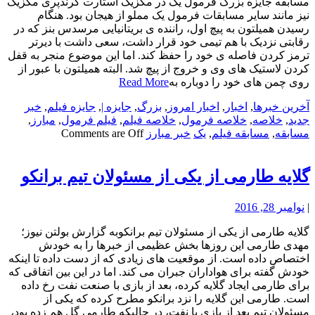
مسابقه جایزه بزرگ فرمول یک در مکزیک استارت گرندپری مکزیک
نیز مانند سایر مسابقات فرمول یک مملو از هیجان بود. هنگام
رسیدن همیلتون به پیچ اول، راننده ی بریتانیایی مرسدس بنز که در
رقابتی نزدیک با هم تیمی خود قرار داشت، سعی داشت با دیرتر
ترمز کردن فاصله ی خود را حفظ کند. اما این موضوع منجر به قفل
کردن لاستیک های وی و خروج از پیچ شد. البته همیلتون با عبور از
روی چمن های خود را دوباره به
Read More
آخرین خبرها
,
اخبار
,
اخبار امروز
,
بزرگ
,
جایزه |
,
جایزه فیلم
,
خبر
جدید
,
خلاصه
,
خلاصه فرمول
,
خلاصه فیلم
,
فیلم فرمول
,
مبارز
,
مسابقه
,
مسابقه فیلم
,
یک
خبر مبارز
Comments are Off
گلایه طارمی از یکی از مسئولان تیم برانکو
|
نوامبر 28, 2016
گلایه طارمی از یکی از مسئولان تیم برانکوبه گزارش بولتن نیوز؛
مهدی طارمی این روزها بخش عظیمی از خبرها را به خودش
اختصاص داده است. از موقعیت های زیادی که از دست داده تا اینکه
خودش گفته برای هواداران جبران می کند. اما در این بین اتفاقی که
برای طارمی ایجاد گلایه کرده، بعد از بازی با صنعت نفت رخ داده
است. طارمی این گلایه را نزد برانکو مطرح کرده که یکی از
مسئولان تیم بعد از بازی با نفت، در حالیکه طارمی گل هم زده بود،