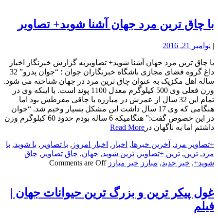
با چاق ترین مرد جهان آشنا شوید+ تصاویر
|
نوامبر 21, 2016
با چاق ترین مرد جهان آشنا شوید+ تصاویربه گزارش خبرنگار اخبار
داغ گروه فضای مجازی باشگاه خبرنگاران جوان ؛ “جوان پدرو” 32
ساله اهل مکزیک به عنوان چاق ترین مرد در جهان شناخته می شود.
وزن فعلی وی 500 کیلوگرم معدل 1100 پوند است. با اینکه وی در
تمام این 32 سال از عمرش در مبارزه با چاقی مفرطش بود اما
هنگامی که وی 17 سال داشت این مشکل بسیار وخیم شد. “جوان
در این خصوص گفت:” هنگامیکه 6 ساله بودم حدود 60 کیلوگرم وزن
داشتم اما به ناگهان در
Read More
+تصاویر مرد
,
آخرین خبرها
,
اخبار
,
اخبار امروز
,
با تصاویر
,
با شوید
,
با
مرد
,
ترین
,
ترین +تصاویر
,
ترین شوید
,
جهان
,
چاق تصاویر
,
چاق
شوید+
,
خبر جدید
,
مبارز
خبر مبارز
Comments are Off
غول پیکر ترین و بزرگ ترین حیوانات جهان |
فیلم