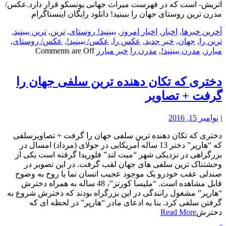
اتریش- است که در فهرست میراث جهانی یونسکو قرار دارد.عکس/
مدرن ترین روستای جهان را ببینید! دانلود رایگان اینستاگرام
آخرین خبرها
,
اخبار
,
اخبار امروز
,
ببینید! روستای
,
ترین
,
ترین ببینید
,
ترین را
,
جهان
,
خبر جدید
,
عکس را
,
عکس/ ببینید!
,
عکس/ روستای
,
مبارز
,
مدرن ببینید!
,
مدرن را
خبر مبارز
Comments are Off
دختری که تکان دهنده ترین سلفی جهان را
گرفت + تصاویر
|
نوامبر 15, 2016
دختری که تکان دهنده ترین سلفی جهان را گرفت + تصاویرسلفی
که “هارپر” دختر 13 ساله آمریکایی در جولای (مرداد) امسال در
بزرگراهی در نزدیکی شهر “میت لند” فلوریدا گرفته است یکی از
وحشتناک ترین سلفی های جهان لقب گرفت. در این تصویر در
صندلی عقب خودرو یک موجود عجیب انسان نما یا روح به وضوح
قابل مشاهده است. “ملیسا کورتز”، 48 ساله به همراه دخترش
“هارپر” مشغول رانندگی در این بزرگراه بودند که دخترش شروع به
گرفتن سلفی کرد. بنا به ادعای مادر “هارپر” در لحظه ای که
دخترش
Read More