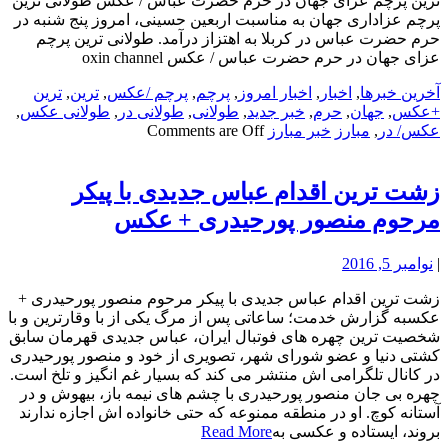
ترین پرچم عزای جهان در حرم حضرت عباس / عکس طولانی ترین
پرچم عزاداری جهان به مناسبت اربعین حسینی، امروز پنج شنبه در
حرم حضرت عباس در کربلا به اهتزاز درآمد. طولانی ترین پرچم
عزای جهان در حرم حضرت عباس / عکس oxin channel
آخرین خبرها
,
اخبار
,
اخبار امروز
,
پرچم
,
پرچم /عکس
,
ترین
,
ترین
+عکس
,
جهان
,
حرم
,
خبر جدید
,
طولانی
,
طولانی در
,
طولانی عکس
,
عکس/ در
,
مبارز
خبر مبارز
Comments are Off
زشت ترین اقدام عباس جدیدی با پیکر
مرحوم منصور پورحیدری + عکس
|
نوامبر 5, 2016
زشت ترین اقدام عباس جدیدی با پیکر مرحوم منصور پورحیدری +
عکسبه گزارش خدمت؛ ساعاتی پس از مرگ یکی از با وقارترین و با
شخصیت ترین چهره های فوتبال ایران، عباس جدیدی قهرمان سابق
کشتی دنیا و عضو شورای شهر، تصویری از خود و منصور پورحیدری
در کانال تلگرامی اش منتشر می کند که بسیار غم انگیز و تلخ است.
چهره بی جان منصور پورحیدری با چشم های نیمه باز، بیهوش و در
آستانه کوچ. او در منطقه ممنوعه که حتی خانواده اش اجازه ندارند
بروند، ایستاده و عکسی به
Read More