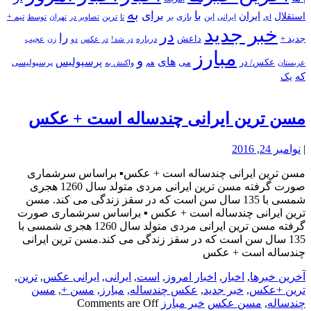
به
با
برای
استقلال
ایران
بازی
بر
ایرانی
این
تا
ترین
تصاویر در
تهران
توسط
تیم +
ای
خبر جدید
در
را
جدید +
داعش
درباره
در شد!
در عکس
زن
عجیب
دو
مبارز
و
های
پرسپولیس
عکس/ در
می
پرسپولیسی
هم
واکنش به
عربستان
که
یک
مسن ترین ایرانی چندساله است + عکس
|
نوامبر 24, 2016
مسن ترین ایرانی چندساله است + عکس▪️ براساس سرشماری
صورت گرفته مسن ترین ایرانی مردی متولد سال 1260 هجری
شمسی با 135 سال سن است که در سقز زندگی می کند. مسن
ترین ایرانی چندساله است + عکس ▪️ براساس سرشماری صورت
گرفته مسن ترین ایرانی مردی متولد سال 1260 هجری شمسی با
135 سال سن است که در سقز زندگی می کند.مسن ترین ایرانی
چندساله است + عکس
آخرین خبرها
,
اخبار
,
اخبار امروز
,
است
,
ایرانی
,
ایرانی عکس
,
ترین
,
ترین +عکس
,
خبر جدید
,
عکس چندساله
,
مبارز
,
مسن +
,
مسن
چندساله
,
مسن عکس
خبر مبارز
Comments are Off