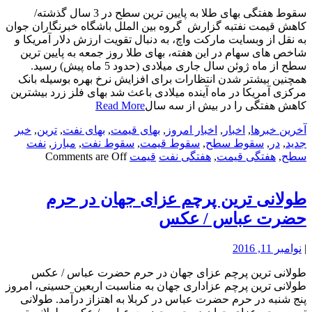
سقوط هفتگی بهای طلا به پایین ترین سطح در 3 سال گذشته/
کاهش قیمت نفتبه گزارش گروه بین الملل باشگاه خبرنگاران جوان
به نقل از وبسایت مارکت واچ، به دنبال تقویت ارزش دلار آمریکا و
شاخص های سهام در این هفته، بهای طلا روز جمعه به پایین ترین
سطح از ماه ژوئن سال جاری میلادی (حدود 5 ماه پیش) رسید.
همچنین بیشتر شدن انتظارات برای افزایش نرخ بهره بوسیله بانک
مرکزی آمریکا در ماه آینده میلادی باعث شد بهای فلز زرد بیشترین
کاهش هفتگی را در بیش از سه سال
Read More
آخرین خبرها
,
اخبار
,
اخبار امروز
,
بهای قیمت
,
بهای نفت
,
ترین
,
خبر
جدید
,
در
,
سقوط سطح
,
سقوط قیمت
,
سقوط نفت
,
مبارز
,
نفت
سطح
,
هفتگی قیمت
,
هفتگی نفت
قیمت
Comments are Off
طولانی ترین پرچم عزای جهان در حرم
حضرت عباس / عکس
|
نوامبر 11, 2016
طولانی ترین پرچم عزای جهان در حرم حضرت عباس / عکس
طولانی ترین پرچم عزاداری جهان به مناسبت اربعین حسینی، امروز
پنج شنبه در حرم حضرت عباس در کربلا به اهتزاز درآمد. طولانی