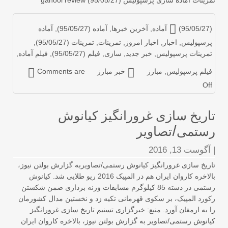
رینات آماده سازی پرسپولیس (95/05/27) ganool review
95/05/27) آماده
,
آخرین خبرها
,
آماده (95/05/27)
,
آماده
رسپولیس
,
اخبار
,
اخبار امروز
,
تمرینات
,
تمرینات (95/05/27)
,
مرینات پرسپولیس
,
خبر جدید
,
سازی
,
فیلم (95/05/27)
,
فیلم آماده
,
یلم پرسپولیس
,
مبارز
خبر مبارز
Comments are
Of
اریخ سازی غرورانگیز کیانوش
ستمی/تصاویر
آگوست 13, 2016
ریخ سازی غرورانگیز کیانوش رستمی/تصاویربه گزارش بولتن نیوز،
بالاخره کاروان ایران هم در المپیک 2016 ریو طلایی شد. کیانوش
رستمی در دسته 85 کیلوگرم مسابقات وزنه برداری ضمن شکستن
ورد المپیک، بر سکوی قهرمانی تکیه زد و نخستین مدال کشورمان
 به ارمغان آورد. منبع: خبرگزاری تسنیم تاریخ سازی غرورانگیز
انوش رستمی/تصاویر به گزارش بولتن نیوز، بالاخره کاروان ایران