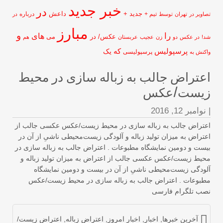
خبر جدید
در
جدید +
داعش
تیم +
درباره
اویر در
تهران
توسط
در
مبارز
و
را
های
عکس/ در
می
!
در عکس
دو
زن
عجیب
عربستان
هم
پرسپولیس
که
یک
پرسپولیسی
کنش به
عتراض جالب به زباله سازی در محیط
یست/عکس
نوامبر 12, 2016
عتراض جالب به زباله سازی در محیط زیست/عکس عکسی جالب از
تراض به میزان تولید زباله و آلودگی زیست‌محیطی ناشیِ از آن در
ست و دومین نمایشگاه مطبوعات . اعتراض جالب به زباله سازی در
یط زیست/عکس عکسی جالب از اعتراض به میزان تولید زباله و
ودگی زیست‌محیطی ناشیِ از آن در بیست و دومین نمایشگاه
طبوعات . اعتراض جالب به زباله سازی در محیط زیست/عکس
صب تلگرام فارسی
آخرین خبرها
,
اخبار
,
اخبار امروز
,
اعتراض زباله
,
اعتراض زیست/