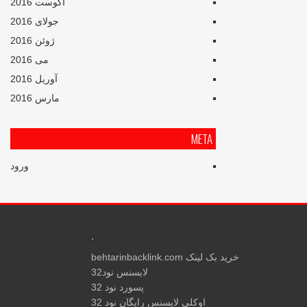
آگوست 2016
جولای 2016
ژوئن 2016
می 2016
آوریل 2016
مارس 2016
META
ورود
.
خرید بک لینک behtarinbacklink.com
لایسنس نود32
پسورد نود 32
اوکلی لایسنس رایگان نود 32