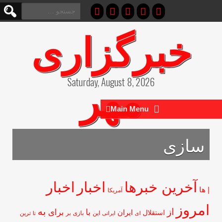
جستجو
برای:
خبرگزاری
مهر
Saturday, August 8, 2026
Main Menu
سازی
آخرین خبرها
اخبار
اخبار
ها
آمریکا
مروز
از
به
با
برای
ایران
استقلال
این
بازی
بر
ای
ایرانی
تا
ترین