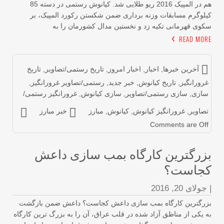
هم در المپیک 2016 ریو طلایی شد. کیانوش رستمی در دسته 85
لوگرم مسابقات وزنه برداری ضمن شکستن رکورد المپیک، بر
وی قهرمانی تکیه زد و نخستین مدال کشورمان را به
READ MOR
آخرین خبرها
,
اخبار
,
اخبار امروز
,
تاریخ رستمی/تصاویر
,
تاریخ
رورانگیز
,
تاریخ کیانوش
,
خبر جدید
,
رستمی/تصاویر غرورانگیز
,
ازی
,
سازی رستمی/تصاویر
,
سازی کیانوش
,
غرورانگیز رستمی/
صاویر
,
غرورانگیز کیانوش
,
کیانوش
,
مبارز
خبر مبارز
Comments are Of
زرگترین کارگاه بمب سازی داعش
جاست؟
جولای 20, 2016
زرگترین کارگاه بمب سازی داعش کجاست؟ داعش ضمن بازگشت
 یکی از مناظق آزاد شده در قلب عراق، آن را به بزرگ ترین کارگاه