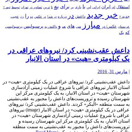
به
با
برای
استقلال
ایران
بازی
بر
ایرانی
این
تا
ترین
تصاویر در
تهران
توسط
تیم +
ای
خبر جدید
در
را
جدید +
داعش
درباره
در شد!
در عکس
زن
عجیب
دو
مبارز
و
های
پرسپولیس
عکس/ در
می
پرسپولیسی
هم
واکنش به
عربستان
که
یک
داعش عقب‌نشینی کرد/ نیروهای عراقی در
یک کیلومتری «هیت» در استان الانبار
|
مارس 31, 2016
داعش عقب‌نشینی کرد/ نیروهای عراقی در یک کیلومتری «هیت» در
استان الانبار نیروهای عراقی با شروع عملیات زمینی آزادسازی
شهرستان «هیت» در استان الانبار، به یک کیلومتری مرکز این
شهرستان رسیده و تروریست‌های داعش را مجبور به عقب‌نشینی
به سمت منطقه «البکر» کردند. داعش عقب‌نشینی کرد/ نیروهای
عراقی در یک کیلومتری «هیت» در استان الانبار (image) نیروهای
عراقی با شروع عملیات زمینی آزادسازی شهرستان «هیت» در
استان الانبار، به یک کیلومتری مرکز این شهرستان رسیده و
تروریست‌های داعش را مجبور به عقب‌نشینی به سمت منطقه