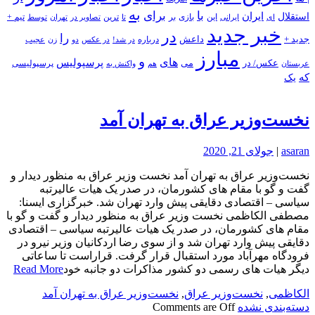
به
با
برای
استقلال
ایران
بازی
بر
ایرانی
این
تا
ترین
تصاویر در
تهران
توسط
تیم +
ای
خبر جدید
در
را
جدید +
داعش
درباره
در شد!
در عکس
زن
عجیب
دو
مبارز
و
های
پرسپولیس
عکس/ در
می
پرسپولیسی
هم
واکنش به
عربستان
که
یک
نخست‌وزیر عراق به تهران آمد
asaran
|
جولای 21, 2020
نخست‌وزیر عراق به تهران آمد نخست وزیر عراق به منظور دیدار و
گفت و گو با مقام های کشورمان، در صدر یک هیات عالیرتبه
سیاسی – اقتصادی دقایقی پیش وارد تهران شد. خبرگزاری ایسنا:
مصطفی الکاظمی نخست وزیر عراق به منظور دیدار و گفت و گو با
مقام های کشورمان، در صدر یک هیات عالیرتبه سیاسی – اقتصادی
دقایقی پیش وارد تهران شد و از سوی رضا اردکانیان وزیر نیرو در
فرودگاه مهرآباد مورد استقبال قرار گرفت. قراراست تا ساعاتی
دیگر هیات های رسمی دو کشور مذاکرات دو جانبه خود
Read More
الکاظمی
,
نخست‌وزیر عراق
,
نخست‌وزیر عراق به تهران آمد
دسته‌بندی نشده
Comments are Off