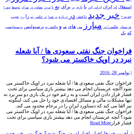
به
با
برای
استقلال
ایران
بازی
بر
ایرانی
این
تا
ترین
تصاویر در
تهران
توسط
تیم +
ای
خبر جدید
در
را
جدید +
داعش
درباره
در شد!
در عکس
زن
عجیب
دو
مبارز
و
های
پرسپولیس
عکس/ در
می
پرسپولیسی
هم
واکنش به
عربستان
که
یک
فراخوان جنگ نفتی سعودی ها / آیا شعله
نبرد در اوپک خاکستر می شود؟
|
نوامبر 28, 2016
فراخوان جنگ نفتی سعودی ها / آیا شعله نبرد در اوپک خاکستر می
شود؟آنچه عربستان انجام می دهد بیشتر بازی سیاسی برای تحت
فشار قرار دادن ایران است و به زعم خود در یک بازی دو سر برد نه
تنها مشکلات مالی و مسائل اقتصادی خود را حل می کند، اینگونه
نیز القا می کند که دستاورد ایران را در برجام محدود می کند.
فراخوان جنگ نفتی سعودی ها / آیا شعله نبرد در اوپک خاکستر می
شود؟ آنچه عربستان انجام می دهد بیشتر بازی سیاسی برای تحت
فشار قرار
Read More
/
,
آخرین خبرها
,
اخبار
,
اخبار امروز
,
جنگ شود؟
,
جنگ می
,
خبر جدید
,