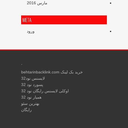
مارس 2016
META
ورود
.
خرید بک لینک behtarinbacklink.com
لایسنس نود32
پسورد نود 32
اوکلی لایسنس رایگان نود 32
همیار نود 32
بهترین سئو
رایگان