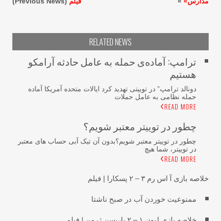
دارس»
»
فیلم
(Previous News)
RELATED NEWS
ترامپ: آماده‌ی حمله به عامل حادثه آرامکو
هستیم
دونالد ترامپ” در توییتی تهدید کرد ایالات متحده آمریکا آماده
حمله نظامی به عامل حملات
READ MORE
چطور در توییتر معتبر شویم؟
چطور در توییتر معتبر شویم؟بدون آن تیک آبی حساب های معتبر
در توییتر، شما هیچ
READ MORE
صه بازی آ اس رم ۳ – ۲ پسکارا | فیلم
ممنوعیت خوردن آب در صبح ناشتا
خلاصه بازی لیون ۱ – ۲ پاریسن ژرمن | فیلم