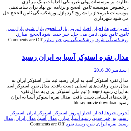
نظارت بر موسسات پولی غیربانکی اقدامات بانک مرکزی
درخصوص موسسه ثامن الحجج و برنامه این نهاد برای ساماندهی
موسسات غیرمجاز را تشریح کرد.پازل ورشکستگی ثامن الحجج حل
می شود شهرداری
آخرین خبرها
,
اخبار
,
اخبار امروز
,
پازل الحجج
,
پازل شود
,
پازل می
,
ثامن
,
ثامن شود
,
ثامن می
,
حل
,
خبر جدید
,
شود الحجج
,
مبارز
,
ورشکستگی شود
,
ورشکستگی می
خبر مبارز
Comments are Off
مدال نقره اسنوکر آسیا به ایران رسید
|
سپتامبر 30, 2016
مدال نقره اسنوکر آسیا به ایران رسید تیم ملی اسنوکر ایران به
مدال نقره رقابت‌های آسیایی دست یافت. مدال نقره اسنوکر آسیا
به ایران رسید (image) تیم ملی اسنوکر ایران به مدال نقره
رقابت‌های آسیایی دست یافت. مدال نقره اسنوکر آسیا به ایران
رسید bluray movie download
آخرین خبرها
,
اخبار
,
اخبار امروز
,
اسنوکر
,
اسنوکر ایران
,
اسنوکر
رسید
,
به
,
خبر جدید
,
رسید آسیا
,
مبارز
,
مدال آسیا
,
مدال ایران
,
مدال
رسید
,
نقره ایران
,
نقره رسید
نقره
Comments are Off