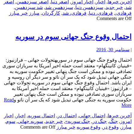
آخرین خبرها
,
اخبار
,
اخبار امروز
,
اصغر دنیا
,
اصغر سیزدهمین
,
اصغر
شد
,
خبر جدید
,
سیزدهمین دنیا
,
سیزدهمین شد
,
شد سیزدهمین
,
فرهادی،
,
فرهادی، دنیا
,
فرهادی، شد
,
کارگردان
,
مبارز
خبر مبارز
Comments are Off
احتمال وقوع جنگ جهانی سوم در سوریه
|
سپتامبر 30, 2016
احتمال وقوع جنگ جهانی سوم در سوریهتحولات جهانی – فرازنیوز:
«فینیان کانینگهام» معتقد است حمله اخیر آمریکا به سربازان سوری
تصادفی نبوده و ممکن است جنگ پنهانی تغییر حکومت سوریه به
جنگی جهانی تبدیل شود که یک سر آن ناتو و سر دیگر آن روسیه و
ایران باشد. احتمال وقوع جنگ جهانی سوم در سوریه تحولات جهانی
– فرازنیوز: «فینیان کانینگهام» معتقد است حمله اخیر آمریکا به
سربازان سوری تصادفی نبوده و ممکن است جنگ پنهانی تغییر
حکومت سوریه به جنگی جهانی تبدیل شود که یک سر آن ناتو و
Read
More
آخرین خبرها
,
احتمال جهانی
,
احتمال در
,
احتمال سوریه
,
اخبار
,
اخبار
امروز
,
جنگ
,
جنگ در
,
جنگ سوریه»
,
خبر جدید
,
سوریه جهانی
,
سوم
,
مبارز
,
وقوع در
,
وقوع سوریه
خبر مبارز
Comments are Off