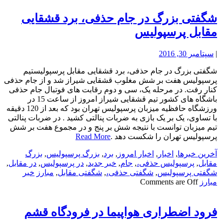
شگفتی بزرگ در جام حذفی، برد قشقایی
مقابل پرسپولیس
|
سپتامبر 30, 2016
شگفتی بزرگ در جام حذفی، برد قشقایی مقابل پرسپولیستیم
پرسپولیس هفت بر شش مغلوب قشقایی شیراز شد و از جام حذفی
کنار رفت. در مرحله یک، سی و دوم رقابت های فوتبال جام حذفی
باشگاه های کشور تیم قشقایی شیراز امروز از ساعت 15 در
ورزشگاه حافظیه میزبان پرسپولیس تهران بود که بعد از 120 دقیقه
با تساوی، یک بر یک بازی به ضربات پنالتی کشید . در ضربات پنالتی
تیم میزبان توانست با نتیجه شش بر پنج و در مجموع هفت بر شش
پرسپولیس تهران را شکست دهد .
Read More
آخرین خبرها
,
اخبار
,
اخبار امروز
,
برد
,
بزرگ پرسپولیس
,
بزرگ
مقابل
,
پرسپولیس حذفی،
,
جام
,
خبر جدید
,
در پرسپولیس
,
در مقابل
,
شگفتی پرسپولیس
,
شگفتی حذفی،
,
شگفتی مقابل
,
مبارز
خبر
مبارز
Comments are Off
فرود اضطراری هواپیما در فرودگاه قشم