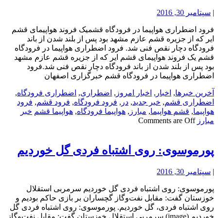
|
سپتامبر 30, 2016
فرود اضطراری هواپیما در فرودگاه قشمیک فروند هواپیمای قشم
ایر که از جزیره قشم عازم مشهد بود پس از بلند شدن از باند
فرودگاه دچار نقص فنی شد. فرود اضطراری هواپیما در فرودگاه
قشم یک فروند هواپیمای قشم ایر که از جزیره قشم عازم مشهد
بود پس از بلند شدن از باند فرودگاه دچار نقص فنی شد.فرود
اضطراری هواپیما در فرودگاه قشم خبرگزاری اصفهان
آخرین خبرها
,
اخبار
,
اخبار امروز
,
اضطراری
,
اضطراری فرودگاه
,
اضطراری قشم
,
خبر جدید
,
در
,
فرود فرودگاه
,
فرود قشم
,
فرود
هواپیما
,
قشم هواپیما
,
مبارز
,
هواپیما فرودگاه
,
هواپیما قشم
خبر
مبارز
Comments are Off
پورموسوی: روی اشتباه فردی گل خوردیم
|
سپتامبر 30, 2016
پورموسوی: روی اشتباه فردی گل خوردیم سرمربی استقلال
خوزستان گفت: مقابل نفت‌وگاز گچساران بر بازی حاکم بودیم و
روی اشتباه فردی، گل خوردیم. پورموسوی: روی اشتباه فردی گل
خوردیم (image) سرمربی استقلال خوزستان گفت: مقابل نفت‌وگاز