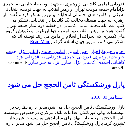
قدردانی امامی کاشانی از رهبری به جهت توصیه انتخاباتی به احمدی
نژادامام جمعه موقت تهران از رهبر انقلاب به جهت توصیه انتخاباتی
به یکی از کاندیداهای احتمالی انتخابات پیش رو تشکر کرد و گفت: از
رهبری به جهت مسئله دخالت یک کاندیدا در انتخابات، تشکر می
کنم. آیت الله محمد امامی کاشانی در خطبه دوم نماز جمعه تهران
گفت: همچنین رهبر انقلاب دو نامه به جوانان غرب و نکوهش گروه
های تکفیری که انحراف از اسلام را دامن می زنند نوشته اند که
تشکر می کنم، امروز جهان اسلام گرفتار
Read More
آخرین خبرها
,
اخبار
,
اخبار امروز
,
امامی احمدی
,
امامی نژاد
,
جهت
,
خبر جدید
,
رهبری
,
قدردانی احمدی
,
قدردانی به
,
قدردانی نژاد
,
کاشانی احمدی
,
کاشانی نژاد
,
مبارز
,
نژاد به
خبر مبارز
Comments
are Off
پازل ورشکستگی ثامن الحجج حل می شود
|
سپتامبر 30, 2016
پازل ورشکستگی ثامن الحجج حل می شودمدیر اداره نظارت بر
موسسات پولی غیربانکی اقدامات بانک مرکزی درخصوص موسسه
ثامن الحجج و برنامه این نهاد برای ساماندهی موسسات غیرمجاز را
تشریح کرد. پازل ورشکستگی ثامن الحجج حل می شود مدیر اداره