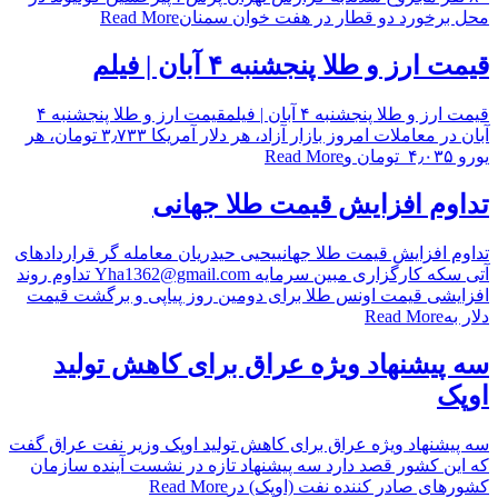
محل برخورد دو قطار در هفت خوان سمنان
Read More
قیمت ارز و طلا پنجشنبه ۴ آبان | فیلم
قیمت ارز و طلا پنجشنبه ۴ آبان | فیلمقیمت ارز و طلا پنجشنبه ۴
آبان در معاملات امروز بازار آزاد، هر دلار آمریکا ۳٫۷۳۳ تومان، هر
یورو ۴٫۰۳۵ تومان و
Read More
تداوم افزایش قیمت طلا جهانی
تداوم افزایش قیمت طلا جهانییحیی حیدریان معامله گر قراردادهای
آتی سکه کارگزاری مبین سرمایه Yha1362@gmail.com تداوم روند
افزایشی قیمت اونس طلا برای دومین روز پیاپی و برگشت قیمت
دلار به
Read More
سه پیشنهاد ویژه عراق برای کاهش تولید
اوپک
سه پیشنهاد ویژه عراق برای کاهش تولید اوپک وزیر نفت عراق گفت
که این کشور قصد دارد سه پیشنهاد تازه در نشست آینده سازمان
کشورهای صادر کننده نفت (اوپک) در
Read More