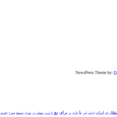
D
به
با
برای
قلال
ایران
جدید 
بازی
بر
ایرانی
این
تا
ترین
تصاویر در
تهران
توسط
تیم +
ای