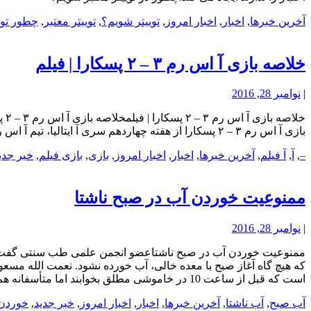
آخرین خبرها
,
اخبار
,
اخبار امروز
,
توییتر شویم؟
,
توییتر معتبر
,
چطور توی
خلاصه بازی آ اس رم ۳ – ۲ پسکارا | فیلم
|
نوامبر 28, 2016
بازی آ اس رم ۳ – ۲ پسکارا از هفته چهاردهم سری آ ایتالیا، تیم آ اس رم با نتیجه ۳ بر دو پسکارا را شکست داد.خلاصه بازی آ اس رم ۳ – ۲ پسکارا | فیلم
–
,
آ
,
آ فیلم
,
آخرین خبرها
,
اخبار
,
اخبار امروز
,
بازی
,
بازی فیلم
,
خبر جدی
ممنوعیت خوردن آب در صبح ناشتا
|
نوامبر 28, 2016
ممنوعیت خوردن آب در صبح ناشتاعضو انجمن علمی طب سنتی گفت: 
که هیچ گاه آغاز صبح با معده خالی، آب خورده نشود. نعمت الله 
است که قبل از ساعت 10 در خاموشی مطلق بخوابند اما متأسفانه هم اکنون
آب صبح
,
آب ناشتا
,
آخرین خبرها
,
اخبار
,
اخبار امروز
,
خبر جدید
,
خوردن