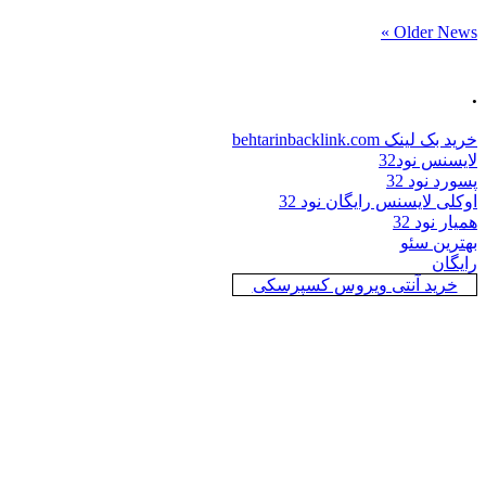
Older News »
.
خرید بک لینک behtarinbacklink.com
لایسنس نود32
پسورد نود 32
اوکلی لایسنس رایگان نود 32
همیار نود 32
بهترین سئو
رایگان
خرید آنتی ویروس کسپرسکی