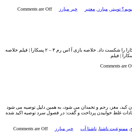
یم؟ توییتر
,
مبارز
,
معتبر
خبر مبارز
Comments are Off
خلاصه بازی آ اس رم ۳ – ۲ پسکارا | فیلمخلاصه بازی آ اس رم ۳ – ۲ پسکارا از هفته چهاردهم سری آ ایتالیا، تیم آ اس رم با نتیجه ۳ بر دو پسکارا را شکست داد. خلاصه بازی آ اس رم ۳ – ۲ پسکارا | فیلم خلاصه
Comments are O
د، مغز، رحم و تخمدان می شود، به همین دلیل توصیه می شود
ادات غلط خوابیدن پرداخت و گفت: در فصول سرد توصیه اکید شده
,
ممنوعیت ناشتا
,
ناشتا آب
خبر مبارز
Comments are Off