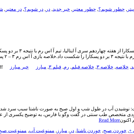
یتر
,
چطور شویم؟
,
چطور معتبر
,
خبر جدید
,
در
,
در شویم؟
,
در معتبر
,
شو
د
,
خلاصه
,
خلاصه ۳
,
خلاصه فیلم
,
رم
,
فیلم ۳
,
مبارز
خبر مبارز
ff
نوشیدن آب در طول شب و اول صبح به صورت ناشتا سبب سرد شدن کب
مسعودی متخصص طب سنتی در گفت وگو با فارس، به توضیح یکسری از ع
Read More
 +
,
خوردن صبح
,
خوردن ناشتا
,
در
,
مبارز
,
ممنوعیت آب
,
ممنوعیت صبح