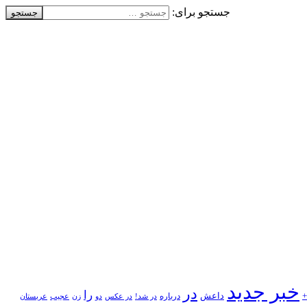
جستجو برای:
خبر جدید
در
را
+
داعش
درباره
در شد!
در عکس
زن
عجیب
دو
عربستان