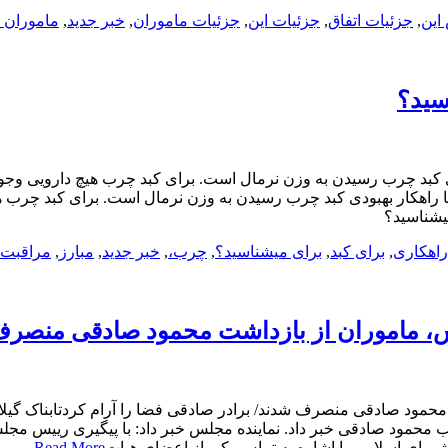
این
,
جزئیات اتفاق
,
جزئیات این
,
جزئیات ماموران
,
خبر جدید
,
ماموران ا
سید؟
بد چرب رسیدن به وزن نرمال است. برای کبد چرب هیچ دارویی وجود ندار
 راهکار بهبودی کبد چرب رسیدن به وزن نرمال است. برای کبد چرب هیچ د
میشناسید؟
راهکاری
,
برای کبد
,
برای میشناسید؟
,
چرب،
,
خبر جدید
,
مبارز
,
مراقبت 
س، ماموران از بازداشت محمود صادقی منصرف 
محمود صادقی منصرف شدند/ برادر صادقی فضا را آرام کردتابناک گیلا
 محمود صادقی خبر داد. نماینده مجلس خبر داد: با پیگیری رییس مج
 شورای اسلامی با اشاره به تماس یکی از اعضای هیات
Read More