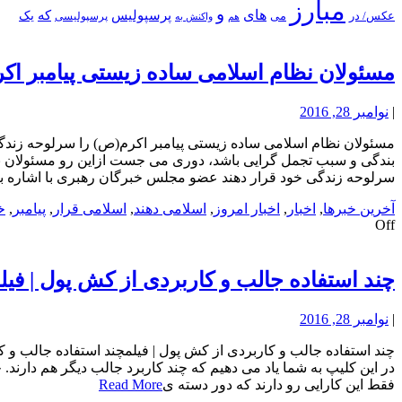
مبارز
و
های
پرسپولیس
که
یک
عکس/ در
می
پرسپولیسی
هم
واکنش به
مسئولان نظام اسلامی ساده زیستی پیامبر اک
|
نوامبر 28, 2016
مسئولان نظام اسلامی ساده زیستی پیامبر اکرم(ص) را سرلوحه زندگی
بندگی و سبب تجمل گرایی باشد، دوری می جست ازاین رو مسئولان نظا
سرلوحه زندگی خود قرار دهند عضو مجلس خبرگان رهبری با اشاره به 
آخرین خبرها
,
اخبار
,
اخبار امروز
,
اسلامی دهند
,
اسلامی قرار
,
پیامبر
,
خ
Off
چند استفاده جالب و کاربردی از کش پول | فیل
|
نوامبر 28, 2016
چند استفاده جالب و کاربردی از کش پول | فیلمچند استفاده جالب و ک
در این کلیپ به شما یاد می دهیم که چند کاربرد جالب دیگر هم دارند.
فقط این کارایی رو دارند که دور دسته ی
Read More