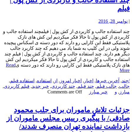
چند استفاده جالب و کاربردی از کش پول |
فیلم
|
نوامبر 28, 2016
چند استفاده جالب و کاربردی از کش پول | فیلمچند استفاده جالب و
کاربردی از کش پول تا حالا فکر میکردیم این کش های نازک
پلاستیکی فقط این کارایی رو دارند که دور دسته ی اسکناس پیچیده
شوند ولی در این کلیپ به شما یاد می دهیم که چند کاربرد جالب
دیگر هم دارند. چند استفاده جالب و کاربردی از کش پول | فیلم چند
استفاده جالب و کاربردی از کش پول تا حالا فکر میکردیم این کش
های نازک پلاستیکی فقط این کارایی رو دارند که دور دسته ی
Read
More
/چند
,
آخرین خبرها
,
اخبار
,
اخبار امروز
,
از
,
استفاده
,
استفاده فیلم
,
جالب
,
جالب فیلم
,
چند فیلم
,
چند کاربردی
,
خبر جدید
,
فیلم کاربردی
,
مبارز
,
و
خبر مبارز
Comments are Off
جزئیات تلاش ماموران برای جلب محمود
صادقی/ با پیگیری رییس مجلس ماموران از
بازداشت نماینده تهران منصرف شدند/