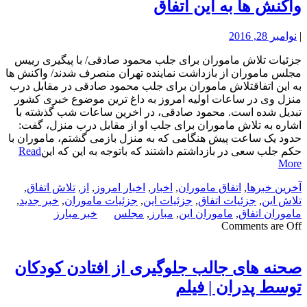
واکنش ها به این اتفاق
|
نوامبر 28, 2016
جزئیات تلاش ماموران برای جلب محمود صادقی/ با پیگیری رییس
مجلس ماموران از بازداشت نماینده تهران منصرف شدند/ واکنش ها
به این اتفاقتلاش ماموران برای جلب محمود صادقی در مقابل درب
منزل وی در ساعات اولیه امروز به داغ ترین موضوع خبری کشور
تبدیل شده است. محمود صادقی، در اخرین ساعات شب گذشته با
اشاره به تلاش ماموران برای جلب او از مقابل درب منزل، گفت:
حدود یک ساعت پیش هنگامی که به منزل بازمی گشتم، ماموران با
حکم جلب سعی در بازداشتم داشتند که باتوجه به این که این
Read
More
آخرین خبرها
,
اتفاق ماموران
,
اخبار
,
اخبار امروز
,
از
,
تلاش اتفاق
,
تلاش این
,
جزئیات اتفاق
,
جزئیات این
,
جزئیات ماموران
,
خبر جدید
,
ماموران اتفاق
,
ماموران این
,
مبارز
,
مجلس
خبر مبارز
Comments are Off
صحنه های جالب جلوگیری از افتادن کودکان
توسط پدران | فیلم