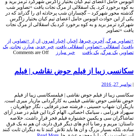
اتوبوس حامل اعضای تیم کیان بختیار زاگرس شهرکرد ترمز برید و
به کوه برخورد کرد. یک اسقلالی از مرگ نجات یافت +تصاویر شب
گذشته محور شهرکرد – گچساران شب پرحادثه ای را گذراند که در
یکی از این حوادث اتوبوس حامل اعضای تیم کیان بختیار زاگرس
شهرکرد ترمز برید و به کوه برخورد کرد.یک اسقلالی از مرگ نجات
یافت +تصاویر
+تصاویر مرگ
,
آخرین خبرها
,
اخبار
,
اخبار امروز
,
از
,
از +تصاویر
,
از
یافت!
,
اسقلالی +تصاویر
,
اسقلالی یافت
,
خبر جدید
,
مبارز
,
نجات
,
یک
تصاویر
,
یک مرگ
,
یک یافت
خبر مبارز
Comments are Off
سکانسی زیبا از فیلم حوض نقاشی | فیلم
|
نوامبر 27, 2016
سکانسی زیبا از فیلم حوض نقاشی | فیلمسکانسی زیبا از فیلم
حوض نقاشی حوض نقاشی فیلمی به کارگردانی مازیار میری است.
بازیگران: شهاب حسینی ، فرشته صدرعرفایی ، نگار جواهریان ،
سپهراد فرزامی ، سیامک احصائی، الهام کردا این فیلم در صدر آرای
تماشاگران سی و یکمین جشنواره فیلم فجر قرار داشت. خلاصه
داستان: مریم و رضا با آدم های دیگر فرق دارند، آن هم نه یک فرق
ساده، بلکه بسیار بزرگ و آن ها باید تلاش کنند تا به دیگران ثابت کنند
این تفاوت بزرگ را با معجزه عشق حل
Read More