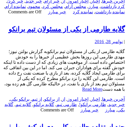
آخرین خبرها
,
اخبار
,
اخبار امروز
,
از
,
خبر آرام
,
خبر جدید
,
خبر کرد/
,
کرد بازداشت
,
مبارز
,
مجلس آرام
,
مجلس کرد
,
محمود
,
نماینده آرام
,
نماینده بازداشت
,
نماینده کرد
خبر مبارز
Comments are Off
گلایه طارمی از یکی از مسئولان تیم برانکو
|
نوامبر 28, 2016
گلایه طارمی از یکی از مسئولان تیم برانکوبه گزارش بولتن نیوز؛
مهدی طارمی این روزها بخش عظیمی از خبرها را به خودش
اختصاص داده است. از موقعیت های زیادی که از دست داده تا اینکه
خودش گفته برای هواداران جبران می کند. اما در این بین اتفاقی که
برای طارمی ایجاد گلایه کرده، بعد از بازی با صنعت نفت رخ داده
است. طارمی این گلایه را نزد برانکو مطرح کرده که یکی از
مسئولان تیم بعد از بازی با نفت، در حالیکه طارمی گل هم زده بود،
با همه دست
Read More
آخرین خبرها
,
اخبار
,
اخبار امروز
,
از
,
از برانکو
,
از تیم
,
برانکو یکی
,
خبر جدید
,
طارمی برانکو!
,
طارمی تیم
,
گلایه برانکو
,
گلایه تیم
,
گلایه
یکی
,
مبارز
خبر مبارز
Comments are Off