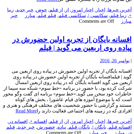
آخرین خبرها
,
اخبار
,
اخبار امروز
,
از
,
از فیلم
,
حوض
,
خبر جدید
,
زیبا
+
,
زیبا فیلم
,
سکانسی |
,
سکانسی فیلم
,
فیلم فیلم
,
مبارز
خبر
مبارز
Comments are Off
افسانه بایگان از تجربه اولین حضورش در
پیاده روی اربعین می گوید | فیلم
|
نوامبر 26, 2016
افسانه بایگان از تجربه اولین حضورش در پیاده روی اربعین می
گوید | فیلمافسانه بایگان از تجربه اولین حضورش در پیاده روی
اربعین می گوید افسانه بایگان که در پیاده روی اربعین امسال
شرکت کرده بود، با حضور در برنامه «خط سوم» شبکه سه سیما از
خاطرات خود سخن می گوید.«خط سوم» برنامه ای گفت وگو محور
است که با موضوع آموزه های قیام عاشورا ، بخش های کوتاه
مستند و گزارشی با حضور شخصیت های مختلف فرهنگی و هنری و
افرادی که در زمینه های اجتماعی فعالیت دارند را
Read More
آخرین خبرها
,
اخبار
,
اخبار امروز
,
از
,
از فیلم
,
افسانه +
,
افسانه در
,
افسانه فیلم
,
بایگان |
,
بایگان فیلم
,
پیاده
,
حضورش
,
خبر جدید
,
فیلم
در
,
مبارز
خبر مبارز
Comments are Off