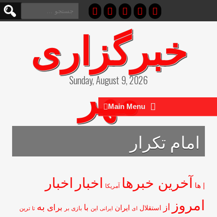
جستجو
برای:
خبرگزاری
مهر
Sunday, August 9, 2026
Main Menu
امام تکرار
آخرین خبرها
اخبار
اخبار
ها
آمریکا
مروز
از
به
با
برای
ایران
استقلال
این
بازی
بر
ای
ایرانی
تا
ترین