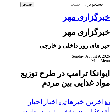
جستجو برای:
خبرگزاری مهر
خبرگزاری مهر
خبر های روز داخلی و خارجی
Sunday, August 9, 2026
Main Menu
ایوانکا ترامپ در طرح توزیع
مواد غذایی بین مردم
آخرین خبرها
اخبار
اخبار
| ها
آمریکا
امروز
به
از
با
برای
استقلال
ایران
بازی
بر
ایرانی
این
تا
ترین
ای