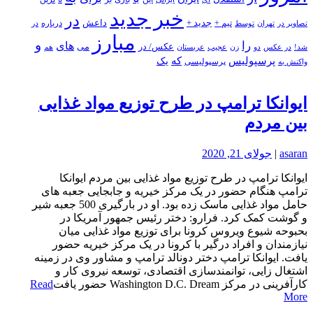
خبر جدید
در
جدید +
داعش
درباره
تصاویر در
تهران
توسط
تیم +
در
مبارز
و
را
های
عکس/ در
می
شد!
در عکس
زن
عجیب
هم
دو
عربستان
پرسپولیس
که
یک
پرسپولیسی
واکنش به
ایوانکا ترامپ در طرح توزیع مواد غذایی
بین مردم
asaran
|
جولای 21, 2020
ایوانکا ترامپ در طرح توزیع مواد غذایی بین مردم ایوانکا
ترامپ هنگام حضور در یک مرکز خیریه و جابجایی جعبه های
حامل مواد غذایی ماسک زده بود. او در بارگیری 500 جعبه شیر
و گوشت کمک کرد. فرارو: دختر رئیس جمهور آمریکا در
بحبوحه شیوع ویروس کرونا برای توزیع مواد غذایی میان
نیازمندان و افراد درگیر با کرونا در یک مرکز خیریه حضور
یافت. ایوانکا ترامپ دختر دونالد ترامپ و مشاور وی در زمینه
اشتغال زایی، توانمندسازی اقتصادی، توسعه نیروی کار و
کارآفرینی در مرکز Washington D.C. Dream حضور یافت
Read
More