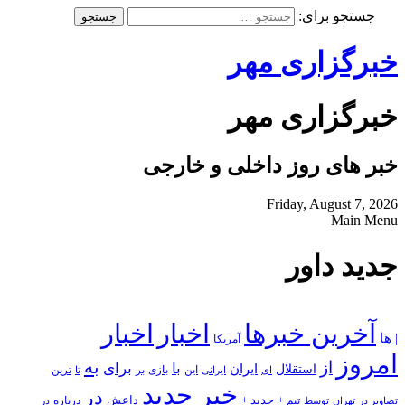
جستجو برای:
خبرگزاری مهر
خبرگزاری مهر
خبر های روز داخلی و خارجی
Friday, August 7, 2026
Main Menu
جدید داور
آخرین خبرها
اخبار
اخبار
| ها
آمریکا
امروز
به
از
با
برای
استقلال
ایران
بازی
بر
ایرانی
این
تا
ترین
ای
خبر جدید
در
جدید +
داعش
درباره
تصاویر در
تهران
توسط
تیم +
در