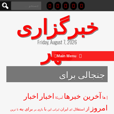
جستجو
برای:
خبرگزاری
مهر
Friday, August 7, 2026
Main Menu
جنجالی برای
آخرین خبرها
اخبار
اخبار
ها
آمریکا
مروز
از
به
با
برای
ایران
استقلال
این
بازی
بر
ای
ایرانی
تا
ترین