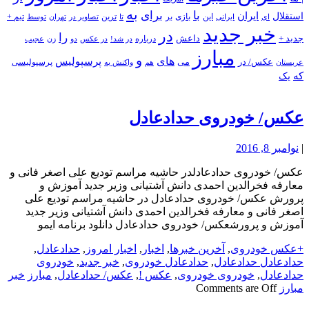
به
با
برای
استقلال
ایران
بازی
بر
ایرانی
این
تا
ترین
تصاویر در
تهران
توسط
تیم +
ای
خبر جدید
در
را
جدید +
داعش
درباره
در شد!
در عکس
زن
عجیب
دو
مبارز
و
های
پرسپولیس
عکس/ در
می
پرسپولیسی
هم
واکنش به
عربستان
که
یک
عکس/ خودروی حدادعادل
|
نوامبر 8, 2016
عکس/ خودروی حدادعادلدر حاشیه مراسم تودیع علی اصغر فانی و
معارفه فخرالدین احمدی دانش آشتیانی وزیر جدید آموزش و
پرورش عکس/ خودروی حدادعادل در حاشیه مراسم تودیع علی
اصغر فانی و معارفه فخرالدین احمدی دانش آشتیانی وزیر جدید
آموزش و پرورشعکس/ خودروی حدادعادل دانلود برنامه ایمو
+عکس خودروی
,
آخرین خبرها
,
اخبار
,
اخبار امروز
,
حدادعادل
,
حدادعادل حدادعادل
,
حدادعادل خودروی
,
خبر جدید
,
خودروی
حدادعادل
,
خودروی خودروی
,
عکس !
,
عکس/ حدادعادل
,
مبارز
خبر
مبارز
Comments are Off