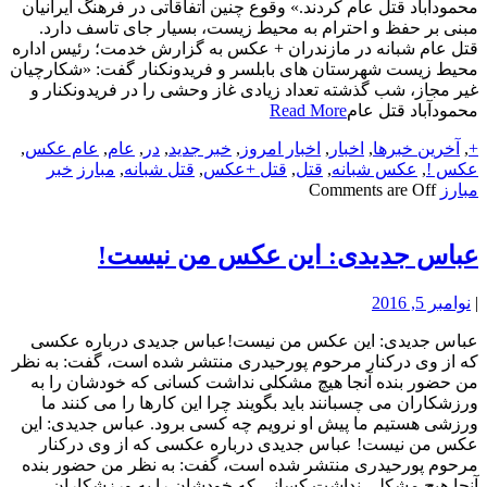
محمودآباد قتل عام کردند.» وقوع چنین اتفاقاتی در فرهنگ ایرانیان
مبنی بر حفظ و احترام به محیط زیست، بسیار جای تاسف دارد.
قتل عام شبانه در مازندران + عکس به گزارش خدمت؛ رئیس اداره
محیط زیست شهرستان های بابلسر و فریدونکنار گفت: «شکارچیان
غیر مجاز، شب گذشته تعداد زیادی غاز وحشی را در فریدونکنار و
محمودآباد قتل عام
Read More
+
,
آخرین خبرها
,
اخبار
,
اخبار امروز
,
خبر جدید
,
در
,
عام
,
عام عکس
,
عکس !
,
عکس شبانه
,
قتل
,
قتل +عکس
,
قتل شبانه
,
مبارز
خبر
مبارز
Comments are Off
عباس جدیدی: این عکس من نیست!
|
نوامبر 5, 2016
عباس جدیدی: این عکس من نیست!عباس جدیدی درباره عکسی
که از وی درکنار مرحوم پورحیدری منتشر شده است، گفت: به نظر
من حضور بنده آنجا هیچ مشکلی نداشت کسانی که خودشان را به
ورزشکاران می چسبانند باید بگویند چرا این کارها را می کنند ما
ورزشی هستیم ما پیش او نرویم چه کسی برود. عباس جدیدی: این
عکس من نیست! عباس جدیدی درباره عکسی که از وی درکنار
مرحوم پورحیدری منتشر شده است، گفت: به نظر من حضور بنده
آنجا هیچ مشکلی نداشت کسانی که خودشان را به ورزشکاران