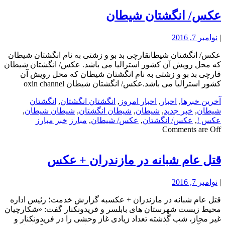
عکس/ انگشتان شیطان
|
نوامبر 7, 2016
عکس/ انگشتان شیطانقارچی بد بو و زشتی به نام انگشتان شیطان
که محل رویش آن کشور استرالیا می باشد. عکس/ انگشتان شیطان
قارچی بد بو و زشتی به نام انگشتان شیطان که محل رویش آن
کشور استرالیا می باشد.عکس/ انگشتان شیطان oxin channel
آخرین خبرها
,
اخبار
,
اخبار امروز
,
انگشتان انگشتان
,
انگشتان
شیطان
,
خبر جدید
,
شیطان
,
شیطان انگشتان
,
شیطان شیطان
,
عکس !
,
عکس/ انگشتان
,
عکس/ شیطان
,
مبارز
خبر مبارز
Comments are Off
قتل عام شبانه در مازندران + عکس
|
نوامبر 7, 2016
قتل عام شبانه در مازندران + عکسبه گزارش خدمت؛ رئیس اداره
محیط زیست شهرستان های بابلسر و فریدونکنار گفت: «شکارچیان
غیر مجاز، شب گذشته تعداد زیادی غاز وحشی را در فریدونکنار و