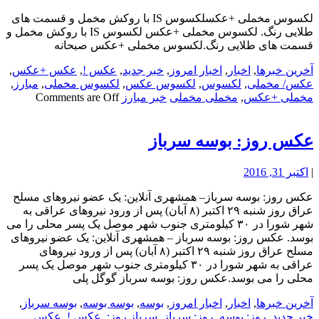
لکسوس مخملی +عکسلکسوس IS با روکش مخمل و قسمت های
طلایی رنگ. لکسوس مخملی +عکس لکسوس IS با روکش مخمل و
قسمت های طلایی رنگ.لکسوس مخملی +عکس صبحانه
آخرین خبرها
,
اخبار
,
اخبار امروز
,
خبر جدید
,
عکس !
,
عکس +عکس
,
عکس/ مخملی
,
لکسوس
,
لکسوس عکس
,
لکسوس مخملی
,
مبارز
,
مخملی +عکس
,
مخملی مخملی
خبر مبارز
Comments are Off
عکس روز: بوسه سرباز
|
اکتبر 31, 2016
عکس روز: بوسه سرباز– همشهری آنلاین: یک عضو نیروهای مسلح
عراق روز شنبه ۲۹ اکتبر (۸ آبان) پس از ورود نیروهای عراقی به
شهر شورا در ۳۰ کیلومتری جنوب شهر موصل یک پسر محلی را می
بوسد. عکس روز: بوسه سرباز – همشهری آنلاین: یک عضو نیروهای
مسلح عراق روز شنبه ۲۹ اکتبر (۸ آبان) پس از ورود نیروهای
عراقی به شهر شورا در ۳۰ کیلومتری جنوب شهر موصل یک پسر
محلی را می بوسد.عکس روز: بوسه سرباز گوگل پلی
آخرین خبرها
,
اخبار
,
اخبار امروز
,
بوسه
,
بوسه بوسه
,
بوسه سرباز
,
خبر جدید
,
روز: بوسه
,
روز: سرباز
,
سرباز روز:
,
عکس !
,
عکس