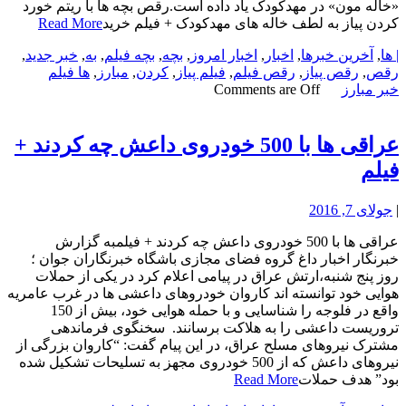
«خاله مون» در مهدکودک یاد داده است.رقص بچه ها با ریتم خورد
کردن پیاز به لطف خاله های مهدکودک + فیلم خرید
Read More
| ها
,
آخرین خبرها
,
اخبار
,
اخبار امروز
,
بچه
,
بچه فیلم
,
به
,
خبر جدید
,
رقص
,
رقص پیاز
,
رقص فیلم
,
فیلم پیاز
,
کردن
,
مبارز
,
ها فیلم
خبر مبارز
Comments are Off
عراقی ها با 500 خودروی داعش چه کردند +
فیلم
|
جولای 7, 2016
عراقی ها با 500 خودروی داعش چه کردند + فیلمبه گزارش
خبرنگار اخبار داغ گروه فضای مجازی باشگاه خبرنگاران جوان ؛
روز پنج شنبه،ارتش عراق در پیامی اعلام کرد در یکی از حملات
هوایی خود توانسته اند کاروان خودروهای داعشی ها در غرب عامریه
واقع در فلوجه را شناسایی و با حمله هوایی خود، بیش از 150
تروریست داعشی را به هلاکت برسانند. سخنگوی فرماندهی
مشترک نیروهای مسلح عراق، در این پیام گفت: “کاروان بزرگی از
نیروهای داعش که از 500 خودروی مجهز به تسلیحات تشکیل شده
بود” هدف حملات
Read More