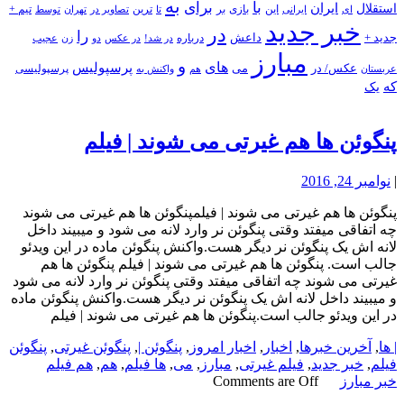
به
با
برای
استقلال
ایران
بازی
بر
ایرانی
این
تا
ترین
تصاویر در
تهران
توسط
تیم +
ای
خبر جدید
در
را
جدید +
داعش
درباره
در شد!
در عکس
زن
عجیب
دو
مبارز
و
های
پرسپولیس
عکس/ در
می
پرسپولیسی
هم
واکنش به
عربستان
که
یک
پنگوئن ها هم غیرتی می شوند | فیلم
|
نوامبر 24, 2016
پنگوئن ها هم غیرتی می شوند | فیلمپنگوئن ها هم غیرتی می شوند
چه اتفاقی میفتد وقتی پنگوئن نر وارد لانه می شود و میبیند داخل
لانه اش یک پنگوئن نر دیگر هست.واکنش پنگوئن ماده در این ویدئو
جالب است. پنگوئن ها هم غیرتی می شوند | فیلم پنگوئن ها هم
غیرتی می شوند چه اتفاقی میفتد وقتی پنگوئن نر وارد لانه می شود
و میبیند داخل لانه اش یک پنگوئن نر دیگر هست.واکنش پنگوئن ماده
در این ویدئو جالب است.پنگوئن ها هم غیرتی می شوند | فیلم
| ها
,
آخرین خبرها
,
اخبار
,
اخبار امروز
,
پنگوئن |
,
پنگوئن غیرتی
,
پنگوئن
فیلم
,
خبر جدید
,
فیلم غیرتی
,
مبارز
,
می
,
ها فیلم
,
هم
,
هم فیلم
خبر مبارز
Comments are Off