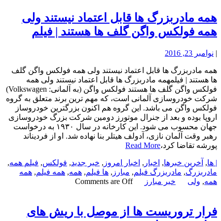
همه مادربزرگ ها قابل اعتماد نیستند ولى
همه فولکس واگن گلف ها هستند | فیلم
|
نوامبر 23, 2016
همه مادربزرگ ها قابل اعتماد نیستند ولى همه فولکس واگن گلف
ها هستند | فیلمهمه مادربزرگ ها قابل اعتماد نیستند ولى همه
فولکس واگن گلف ها هستند فولکس واگن (به آلمانی: Volkswagen)
شرکت خودروسازی آلمانی است، که مهم ترین برند متعلق به گروه
فولکس واگن می باشد. این گروه هم اکنون بزرگترین خودروساز
اروپا بوده و بعد از جنرال موتورز دومین شرکت بزرگ خودروسازی
جهان محسوب می شود. این کارخانه در سال ۱۹۳۰ به درخواست
رهبر وقت آلمان نازی، آدولف هیتلر بنا نهاده شد. او از فردیناند
پورشه تقاضا کرد،
Read More
| ها
,
آخرین خبرها
,
اخبار
,
اخبار امروز
,
خبر جدید
,
فولکس
,
فیلم همه
,
مادربزرگ
,
مادربزرگ فیلم
,
مبارز
,
ها فیلم
,
همه
,
همه فیلم
,
همه
همه
,
ولى
خبر مبارز
Comments are Off
فرار تروریست ها از موصل با ریش های