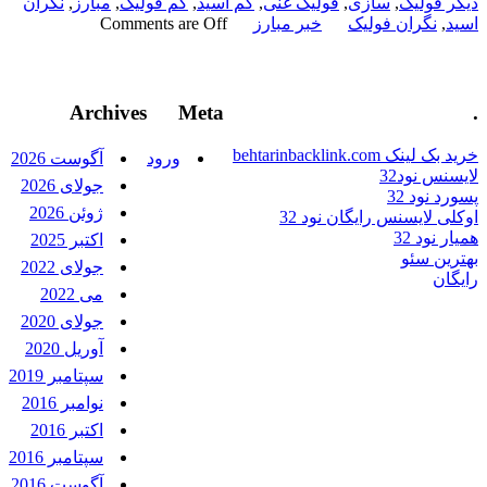
دیگر فولیک
,
سازی
,
فولیک غنی
,
کم اسید
,
کم فولیک
,
مبارز
,
نگران
اسید
,
نگران فولیک
خبر مبارز
Comments are Off
Archives
Meta
.
خرید بک لینک behtarinbacklink.com
ورود
آگوست 2026
لایسنس نود32
جولای 2026
پسورد نود 32
ژوئن 2026
اوکلی لایسنس رایگان نود 32
همیار نود 32
اکتبر 2025
بهترین سئو
جولای 2022
رایگان
می 2022
جولای 2020
آوریل 2020
سپتامبر 2019
نوامبر 2016
اکتبر 2016
سپتامبر 2016
آگوست 2016