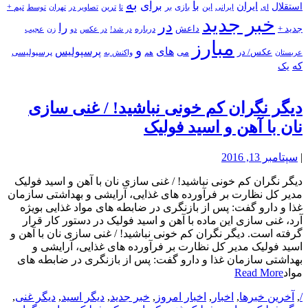
به
با
برای
استقلال
ایران
بازی
بر
ایرانی
این
تا
ترین
تصاویر در
تهران
توسط
تیم +
ای
خبر جدید
در
را
جدید +
داعش
درباره
در شد!
در عکس
زن
عجیب
دو
مبارز
و
های
پرسپولیس
عکس/ در
می
پرسپولیسی
هم
واکنش به
عربستان
که
یک
دیگر نگران کم خونی نباشید! / غنی سازی
نان با آهن و اسید فولیک
|
سپتامبر 13, 2016
دیگر نگران کم خونی نباشید! / غنی سازی نان با آهن و اسید فولیک
مدیر کل نظارت بر فرآورده های غذایی، آرایشی و بهداشتی سازمان
غذا و دارو گفت: پس از بازنگری در ضابطه های مواد غذایی بویژه
آرد، غنی سازی این ماده با آهن و اسید فولیک در دستور کار قرار
گرفته است. دیگر نگران کم خونی نباشید! / غنی سازی نان با آهن و
اسید فولیک مدیر کل نظارت بر فرآورده های غذایی، آرایشی و
بهداشتی سازمان غذا و دارو گفت: پس از بازنگری در ضابطه های
مواد
Read More
/
,
آخرین خبرها
,
اخبار
,
اخبار امروز
,
خبر جدید
,
دیگر اسید
,
دیگر غنی
,