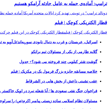
ترامپ: آماده‌ی حمله به عامل حادثه آرامکو هستیم
دونالد ترامپ” در توییتی تهدید کرد ایالات متحده آمریکا آماده حمله 
قطار الکتریکی کوچک | فیلم
قطار الکتریکی کوچک | فیلمقطار الکتریکی کوچک در این فیلم حرکت 
اسرائیل، عربستان و غرب به دنبال نابودی سوریه‌اند/تل‌آویو ب
گلایه طارمی از یکی از مسئولان تیم برانکو
گوشت شتر کیلویی چند فروخته می شود؟+ جدول
خلاصه مسابقه جایزه بزرگ فرمول یک در مکزیک | فیلم
عقب نشینی داعش از بخش هایی در الشرقاط
فراخوان جنگ نفتی سعودی ها / آیا شعله نبرد در اوپک خاکستر
مسئولان نظام اسلامی ساده زیستی پیامبر اکرم(ص) را سرلوحه