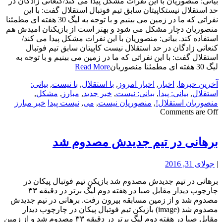
بیانی: منصوریان با این نفرات مشکل پیدا می کند/کنعانی زادگان در
حد استقلال نیستکاپیتان سابق تیم فوتبال استقلال گفت: با این
نفراتی که ما در زمین می بینیم و با توجه به لیگ 30 هفته ای مطمئنا
منصوریان دچار مشکل می شود و بهتر است از بازیکنان امیدش هم
استفاده کند. بیانی: منصوریان با این نفرات مشکل پیدا می کند/
کنعانی زادگان در حد استقلال نیست کاپیتان سابق تیم فوتبال
استقلال گفت: با این نفراتی که ما در زمین می بینیم و با توجه به
لیگ 30 هفته ای مطمئنا منصوریان
Read More
آخرین خبرها
,
اخبار
,
اخبار امروز
,
با استقلال
,
با نیست
,
بیانی:
استقلال
,
بیانی: پیدا
,
بیانی: نیست
,
خبر جدید
,
مبارز
,
مشکل
,
منصوریان استقلال!
,
منصوریان نیست
,
می
,
نیست پیدا
خبر مبارز
Comments are Off
برهانی در تیم جدیدش مصدوم شد
|
جولای 31, 2016
برهانی در تیم جدیدش مصدوم شد بازیکن تیم فوتبال پیکان در
چارچوب دیدار مقابل صبا در هفته دوم لیگ برتر در دقیقه ۳۳
مصدوم شد و از زمین مسابقه بیرون رفت. برهانی در تیم جدیدش
مصدوم شد (image) بازیکن تیم فوتبال پیکان در چارچوب دیدار
مقابل صبا در هفته دوم لیگ برتر در دقیقه ۳۳ مصدوم شد و از زمین