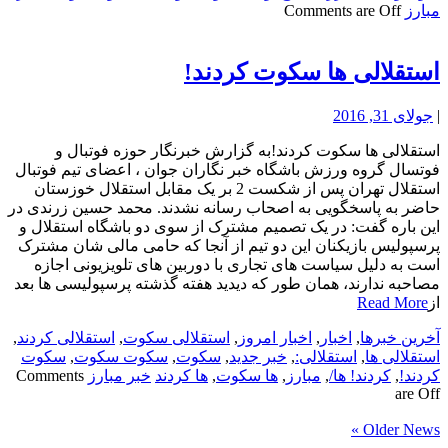
مبارز
Comments are Off
استقلالی ها سکوت کردند!
|
جولای 31, 2016
استقلالی ها سکوت کردند!به گزارش خبرنگار حوزه فوتبال و
فوتسال گروه ورزش باشگاه خبر نگاران جوان ، اعضای تیم فوتبال
استقلال تهران پس از شکست 2 بر یک مقابل استقلال خوزستان
حاضر به پاسخگویی به اصحاب رسانه نشدند. محمد حسین زرندی در
این باره گفت: در یک تصمیم مشترک از سوی دو باشگاه استقلال و
پرسپولیس بازیکنان این دو تیم از آنجا که حامی مالی شان مشترک
است به دلیل سیاست های تجاری با دوربین های تلویزیونی اجازه
مصاحبه ندارند، همان طور که دیدید هفته گذشته پرسپولیسی ها بعد
از
Read More
آخرین خبرها
,
اخبار
,
اخبار امروز
,
استقلالی سکوت
,
استقلالی کردند
,
استقلالی ها
,
استقلالی:
,
خبر جدید
,
سکوت
,
سکوت سکوت
,
سکوت
کردند!
,
کردند! ها/
,
مبارز
,
ها سکوت
,
ها کردند
خبر مبارز
Comments
are Off
Older News »