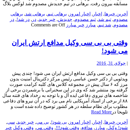
مسابقه بیرون رفت. برهانی در تیم جدیدش مصدوم شد لوکس بلاگ
آخرین خبرها
,
اخبار
,
اخبار امروز
,
برهانی تیم
,
برهانی شد
,
برهانی
مصدوم
,
تیم شد
,
تیم مصدوم
,
جدیدش
,
خبر جدید
,
در
,
در شد!
,
در
مصدوم
,
شد تیم
,
مبارز
خبر مبارز
Comments are Off
وقتی بی بی سی وکیل مدافع ارتش ایران
می شود!
|
جولای 31, 2016
وقتی بی بی سی وکیل مدافع ارتش ایران می شود! چندی پیش
ویدئویی از دکتر حسن عباسی رئیس مرکز دکترینال امنیت بدون
مرز که ۶ سال پیش در مجموعه کلاس های کلبه کرامت صورت
گرفته بود منتشر شد که وی در این سخنرانی با برشمردن برخی از
شاخصه های نیروی دفاعی ایده آل و با توجه به رخداد های فتنه سال
۸۸ از برخی از اسناد آمریکایی نام می برد که در آن نیرو های دفاعی
مطلوب برای نظام سلطه در هر کشور توضیح داده شده است و
تلویحا در
Read More
آخرین خبرها
,
اخبار
,
اخبار امروز
,
بی شود!
,
بی می
,
خبر جدید
,
سی
,
شود! وکیل
,
مبارز
,
مدافع
,
وقتی شود!!!
,
وقتی می
,
وقتی وکیل
خبر