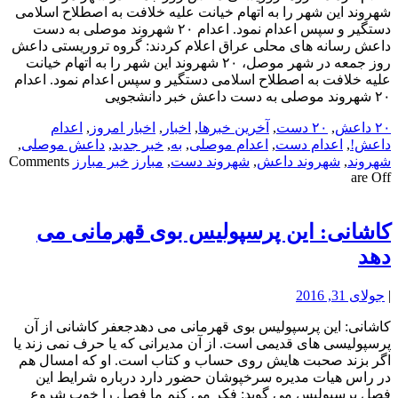
شهروند این شهر را به اتهام خیانت علیه خلافت به اصطلاح اسلامی
دستگیر و سپس اعدام نمود. اعدام ۲۰ شهروند موصلی به دست
داعش رسانه های محلی عراق اعلام کردند: گروه تروریستی داعش
روز جمعه در شهر موصل، ۲۰ شهروند این شهر را به اتهام خیانت
علیه خلافت به اصطلاح اسلامی دستگیر و سپس اعدام نمود. اعدام
۲۰ شهروند موصلی به دست داعش خبر دانشجویی
۲۰ داعش
,
۲۰ دست
,
آخرین خبرها
,
اخبار
,
اخبار امروز
,
اعدام
داعش!
,
اعدام دست
,
اعدام موصلی
,
به
,
خبر جدید
,
داعش موصلی
,
شهروند
,
شهروند داعش
,
شهروند دست
,
مبارز
خبر مبارز
Comments
are Off
کاشانی: این پرسپولیس بوی قهرمانی می
دهد
|
جولای 31, 2016
کاشانی: این پرسپولیس بوی قهرمانی می دهدجعفر کاشانی از آن
پرسپولیسی های قدیمی است. از آن مدیرانی که یا حرف نمی زند یا
اگر بزند صحبت هایش روی حساب و کتاب است. او که امسال هم
در راس هیات مدیره سرخپوشان حضور دارد درباره شرایط این
فصل پرسپولیس می گوید: فکر می کنم ما فصل را خوب شروع