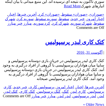
سوری تاکنون به نتیجه ای نرسیده اند. این منبع میدانی با بیان اینکه
انبارهای شهرک
Read More
«صوران»
,
«صوران» سقوط
,
«صوران» کرد
,
آخرین خبرها
,
اخبار
,
اخبار امروز
,
خبر جدید
,
سقوط
,
سوریه سقوط
,
سوریه کرد
,
شهرک
سقوط
,
شهرک سوریه
,
شهرک کرد
,
کرد سوریه
,
مبارز
خبر مبارز
Comments are Off
کتک کاری لیدر پرسپولیس
|
آگوست 31, 2016
کتک کاری لیدر پرسپولیس در جریان بازی دوستانه پرسپولیس و
سایپا میان هواداران پرسپولیسی با گروهی از افراد درگیری به وجود
آمد. کتک کاری لیدر پرسپولیس در جریان بازی دوستانه پرسپولیس
و سایپا میان هواداران پرسپولیسی با گروهی از افراد درگیری به
وجود آمد. کتک کاری لیدر پرسپولیس صبحانه
آخرین خبرها
,
اخبار
,
اخبار امروز
,
پرسپولیس کاری
,
خبر جدید
,
کاری
پرسپولیس
,
کاری لیدر
,
کتک
,
کتک پرسپولیس
,
کتک کاری
,
کتک لیدر
,
لیدر
,
لیدر پرسپولیس
,
لیدر لیدر
,
مبارز
خبر مبارز
Comments are Off
Older News »