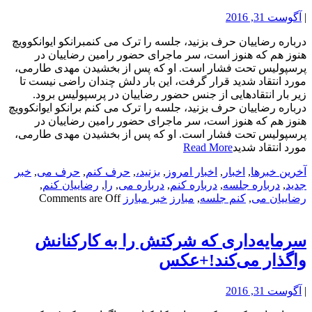
|
آگوست 31, 2016
درباره رضاییان حرف بزنید، جلسه را ترک می کنمبرانکو ایوانکوویچ
هنوز هم که هنوز است، سر ماجرای حضور رامین رضاییان در
پرسپولیس تحت فشار است. او که پس از بخشیدن مهدی طارمی،
مورد انتقاد شدید قرار گرفت، این بار دلش چندان راضی نیست تا
زیر بار انتقادهایی از جنس حضور رضاییان در پرسپولیس برود.
درباره رضاییان حرف بزنید، جلسه را ترک می کنم برانکو ایوانکوویچ
هنوز هم که هنوز است، سر ماجرای حضور رامین رضاییان در
پرسپولیس تحت فشار است. او که پس از بخشیدن مهدی طارمی،
مورد انتقاد شدید
Read More
آخرین خبرها
,
اخبار
,
اخبار امروز
,
بزنید،
,
حرف کنم
,
حرف می
,
خبر
جدید
,
درباره جلسه
,
درباره کنم
,
درباره می
,
را
,
رضاییان کنم
,
رضاییان می
,
کنم جلسه
,
مبارز
خبر مبارز
Comments are Off
سرمایه‌داری که شرکتش را به کارکنانش
واگذار می‌کند!+عکس
|
آگوست 31, 2016