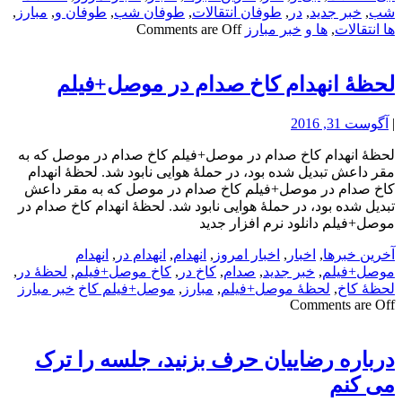
شب
,
خبر جدید
,
در
,
طوفان انتقالات
,
طوفان شب
,
طوفان و
,
مبارز
,
ها انتقالات
,
ها و
خبر مبارز
Comments are Off
لحظۀ انهدام کاخ صدام در موصل+فیلم
|
آگوست 31, 2016
لحظۀ انهدام کاخ صدام در موصل+فیلم کاخ صدام در موصل که به
مقر داعش تبدیل شده بود، در حملۀ هوایی نابود شد. لحظۀ انهدام
کاخ صدام در موصل+فیلم کاخ صدام در موصل که به مقر داعش
تبدیل شده بود، در حملۀ هوایی نابود شد. لحظۀ انهدام کاخ صدام در
موصل+فیلم دانلود نرم افزار جدید
آخرین خبرها
,
اخبار
,
اخبار امروز
,
انهدام
,
انهدام در
,
انهدام
موصل+فیلم
,
خبر جدید
,
صدام
,
کاخ در
,
کاخ موصل+فیلم
,
لحظۀ در
,
لحظۀ کاخ
,
لحظۀ موصل+فیلم
,
مبارز
,
موصل+فیلم کاخ
خبر مبارز
Comments are Off
درباره رضاییان حرف بزنید، جلسه را ترک
می کنم