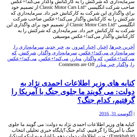
سرمایه‌داری که شرکتش را به کارکنانش واگذار می‌کند!+عکس
صاحب شرکت انگلیسی “Classic Motor Cars Ltd از تصمیم خود
برای واگذاری این شرکت به کارکنانش خبر داد. سرمایه‌داری که
شرکتش را به کارکنانش واگذار می‌کند!+عکس صاحب شرکت
انگلیسی “Classic Motor Cars Ltd از تصمیم خود برای واگذاری این
شرکت به کارکنانش خبر داد. سرمایه‌داری که شرکتش را به
کارکنانش واگذار می‌کند!+عکس موسیقی
آخرین خبرها
,
اخبار
,
اخبار امروز
,
به
,
خبر جدید
,
سرمایه‌داری را
,
سرمایه‌داری می‌کند!+عکس
,
سرمایه‌داری واگذار
,
شرکتش
,
که
می‌کند!+عکس
,
که واگذار
,
مبارز
,
می‌کند!+عکس
,
می‌کند!+عکس
را
,
واگذار
خبر مبارز
Comments are Off
کنایه های وزیر اطلاعات احمدی نژاد به
دولت: می گویند ما جلوی جنگ با آمریکا را
گرفتیم، کدام جنگ؟
|
آگوست 31, 2016
کنایه های وزیر اطلاعات احمدی نژاد به دولت: می گویند ما جلوی
جنگ با آمریکا را گرفتیم، کدام جنگ؟پایگاه خبری تحلیلی انتخاب
(Entekhab.ir) : وزیر اطلاعات دولت دهم با اشاره به اینکه استکبار