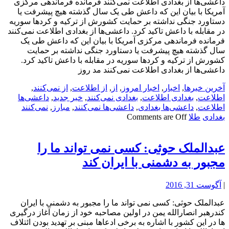
داعشی‌ها از بغدادی اطلاعت نمی‌کنند فرمانده فرماندهی مرکزی
آمریکا با بیان این که داعش طی یک سال گذشته هیچ پیشرفت یا
دستاورد جنگی نداشته بر حمایت کشورش از ترکیه و کردها سوریه
در مقابله با داعش تاکید کرد. داعشی‌ها از بغدادی اطلاعت نمی‌کنند
فرمانده فرماندهی مرکزی آمریکا با بیان این که داعش طی یک
سال گذشته هیچ پیشرفت یا دستاورد جنگی نداشته بر حمایت
کشورش از ترکیه و کردها سوریه در مقابله با داعش تاکید کرد.
داعشی‌ها از بغدادی اطلاعت نمی‌کنند مد روز
آخرین خبرها
,
اخبار
,
اخبار امروز
,
از
,
از اطلاعت
,
از نمی‌کنند
,
اطلاعت
,
بغدادی اطلاعت
,
بغدادی نمی‌کنند
,
خبر جدید
,
داعشی‌ها
اطلاعت
,
داعشی‌ها بغدادی
,
داعشی‌ها نمی‌کنند
,
مبارز
,
نمی‌کنند
بغدادی
طلا
Comments are Off
عبدالملک حوثی: کسی نمی تواند ما را
مجبور به دشمنی با ایران کند
|
آگوست 31, 2016
عبدالملک حوثی: کسی نمی تواند ما را مجبور به دشمنی با ایران
کندرهبر انصارالله یمن در اولین مصاحبه خود از زمان آغاز درگیری
ها در این کشور با اشاره به برخی ادعاها مبنی بر تهدید بودن ائتلاف