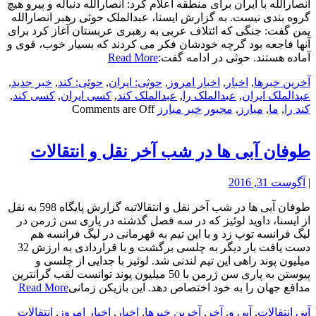
انصارالله با ایران برای منطقه اعلام کرد: انصارالله دنباله و پیرو هیچ
گروه بندی نیست. به گزارش ایسنا، عبدالملک حوثی رهبر انصارالله
یمن گفت: جنگی که ائتلاف عربی به رهبری عربستان آغاز کرد برای
آنها فاجعه بود گرچه خودشان فکر می کردند که بسیار خوب، قوی و
آماده هستند. حوثی در ادامه گفت:
Read More
آخرین خبرها
,
اخبار
,
اخبار امروز
,
حوثی: ایران
,
حوثی: کند
,
خبر جدید
,
عبدالملک ایران
,
عبدالملک را
,
عبدالملک کند
,
کسی ایران
,
کسی کند
,
کند را
,
ما
,
مبارز
,
مجبور
خبر مبارز
Comments are Off
طوفان آبی ها در شب آخر نقل و انتقالات
|
آگوست 31, 2016
طوفان آبی ها در شب آخر نقل و انتقالاتبه گزارش پایگاه 598 به نقل
از ایسنا، داوید لوئیز که در سه فصل گذشته در پاری سن ژرمن در
لیگ فرانسه توپ زد و با این تیم به قهرمانی در لیگ فرانسه هم
دست یافت بار دیگر به چلسی برگشت و با قراردادی به ارزش 32
میلیون پوند راهی این تیم لندنی شد. لوئیز با جدایی از چلسی و
پیوستن به پاری سن ژرمن با 50 میلیون پوند توانست لقب گرانترین
مدافع جهان را به خود اختصاص دهد. این بازیکن زمانی
Read More
آبی انتقالات
,
آبی و
,
آخر
,
آخرین خبرها
,
اخبار
,
اخبار امروز
,
انتقالات