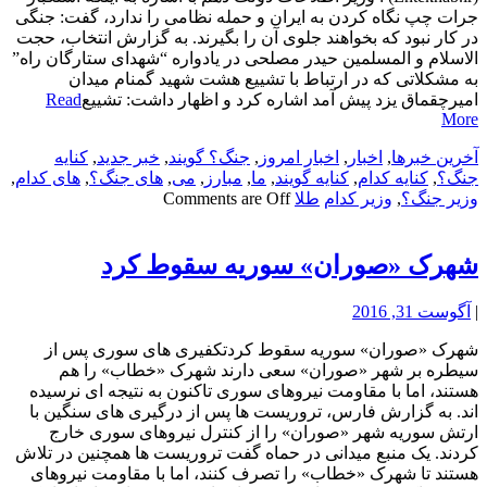
جرات چپ نگاه کردن به ایران و حمله نظامی را ندارد، گفت: جنگی
در کار نبود که بخواهند جلوی آن را بگیرند. به گزارش انتخاب، حجت
الاسلام و المسلمین حیدر مصلحی در یادواره “شهدای ستارگان راه”
به مشکلاتی که در ارتباط با تشییع هشت شهید گمنام میدان
امیرچقماق یزد پیش آمد اشاره کرد و اظهار داشت: تشییع
Read
More
آخرین خبرها
,
اخبار
,
اخبار امروز
,
جنگ؟ گویند
,
خبر جدید
,
کنایه
جنگ؟
,
کنایه کدام
,
کنایه گویند
,
ما
,
مبارز
,
می
,
های جنگ؟
,
های کدام
,
وزیر جنگ؟
,
وزیر کدام
طلا
Comments are Off
شهرک «صوران» سوریه سقوط کرد
|
آگوست 31, 2016
شهرک «صوران» سوریه سقوط کردتکفیری های سوری پس از
سیطره بر شهر «صوران» سعی دارند شهرک «خطاب» را هم
هستند، اما با مقاومت نیروهای سوری تاکنون به نتیجه ای نرسیده
اند. به گزارش فارس، تروریست ها پس از درگیری های سنگین با
ارتش سوریه شهر «صوران» را از کنترل نیروهای سوری خارج
کردند. یک منبع میدانی در حماه گفت تروریست ها همچنین در تلاش
هستند تا شهرک «خطاب» را تصرف کنند، اما با مقاومت نیروهای