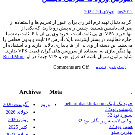
ins2012
|
جولای 20, 2022
اگر به دنبال تهیه نرم افزاری برای عبور از تحریم ها و استفاده از
صرافی بایننس هستید، چندین راه پیش رو دارید. که یکی از
آنها خرید VPN آی پی ثابت است. خرید وی پی ان با IP ثابت به شما
اجازه فعالیت در بستر اینترنت با یک آدرس IP ثابت و بدون قطعی را
می‌دهد. این دسته از وی پی ان ها پایداری بالایی دارند و با استفاده از
آنها دیگر نیازی به استفاده از سرویس های گران قیمت VPS ندارید.
شاید براتون سوال باشه که فرق vpn و VPS چیه؟ در این
Read More
دسته‌بندی نشده
Comments are Off
Archives
Meta
.
خرید بک لینک behtarinbacklink.com
ورود
آگوست 2026
لایسنس نود32
جولای 2026
پسورد نود 32
ژوئن 2026
اوکلی لایسنس رایگان نود 32
همیار نود 32
اکتبر 2025
بهترین سئو
جولای 2022