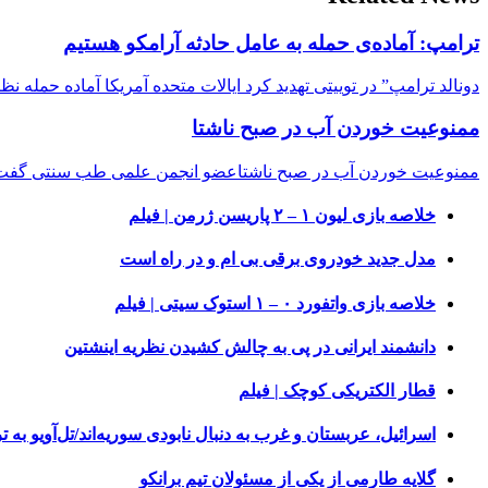
ترامپ: آماده‌ی حمله به عامل حادثه آرامکو هستیم
دونالد ترامپ” در توییتی تهدید کرد ایالات متحده آمریکا آماده حمله 
ممنوعیت خوردن آب در صبح ناشتا
ممنوعیت خوردن آب در صبح ناشتاعضو انجمن علمی طب سنتی گفت
خلاصه بازی لیون ۱ – ۲ پاریسن ژرمن | فیلم
مدل جدید خودروی برقی بی ام و در راه است
خلاصه بازی واتفورد ۰ – ۱ استوک سیتی | فیلم
دانشمند ایرانی در پی به چالش کشیدن نظریه اینشتین
قطار الکتریکی کوچک | فیلم
اسرائیل، عربستان و غرب به دنبال نابودی سوریه‌اند/تل‌آویو ب
گلایه طارمی از یکی از مسئولان تیم برانکو