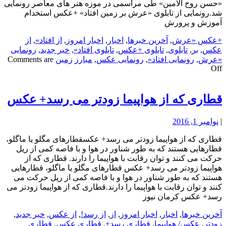
«حسن روح الامین» طی مراسمی در موزه هنر های معاصر رونمایی
شد.رونمایی از تابلوی «عرش بر زمین افتاد» +عکس استخدام
آموزش و پرورش
+عکس «عرش
,
آخرین خبرها
,
اخبار
,
اخبار امروز
,
از افتاد»
,
از
عکس
,
بر
,
تابلوی
,
تابلوی +عکس
,
تابلوی افتاد»
,
خبر جدید
,
رونمایی
«عرش
,
رونمایی افتاد»
,
رونمایی عکس
,
مبارز
زمین
Comments are
Off
قطاری که از هواپیما زودتر می رسد+ عکس
|
نوامبر 1, 2016
قطاری که از هواپیما زودتر می رسد+ عکسقطارهای مگلو یا ماگلو،
قطارهایی هستند که به طور شناور در هوا و با فاصه کمی از ریل
حرکت می کنند و توان رقابت با هواپیما را دارند. قطاری که از
هواپیما زودتر می رسد+ عکس قطارهای مگلو یا ماگلو، قطارهایی
هستند که به طور شناور در هوا و با فاصه کمی از ریل حرکت می
کنند و توان رقابت با هواپیما را دارند.قطاری که از هواپیما زودتر می
رسد+ عکس کرمان نیوز
آخرین خبرها
,
اخبار
,
اخبار امروز
,
از
,
از رسد!
,
از عکس
,
خبر جدید
,
زودتر
,
عکس/ هواپیما
,
قطاری رسد+
,
قطاری عکس
,
قطاری