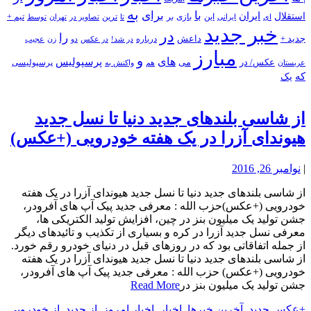
به
با
برای
استقلال
ایران
بازی
بر
ایرانی
این
تا
ترین
تصاویر در
تهران
توسط
تیم +
ای
خبر جدید
در
را
جدید +
داعش
درباره
در شد!
در عکس
زن
عجیب
دو
مبارز
و
های
پرسپولیس
عکس/ در
می
پرسپولیسی
هم
واکنش به
عربستان
که
یک
از شاسی بلندهای جدید دنیا تا نسل جدید
هیوندای آزرا در یک هفته خودرویی (+عکس)
|
نوامبر 26, 2016
از شاسی بلندهای جدید دنیا تا نسل جدید هیوندای آزرا در یک هفته
خودرویی (+عکس)حزب الله : معرفی جدید پیک آپ های آفرودر،
جشن تولید یک میلیون بنز در چین، افزایش تولید الکتریکی ها،
معرفی نسل جدید آزرا در کره و بسیاری از تکذیب و تائیدهای دیگر
از جمله اتفاقاتی بود که در روزهای قبل در دنیای خودرو رقم خورد.
از شاسی بلندهای جدید دنیا تا نسل جدید هیوندای آزرا در یک هفته
خودرویی (+عکس) حزب الله : معرفی جدید پیک آپ های آفرودر،
جشن تولید یک میلیون بنز در
Read More
+عکس جدید
,
آخرین خبرها
,
اخبار
,
اخبار امروز
,
از جدید
,
از خودرویی
,