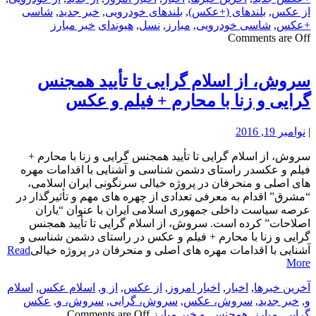
از عکس
,
بلندهای (+عکس)
,
بلندهای خودرویی
,
خبر جدید
,
شاسی
+عکس
,
شاسی خودرویی
,
مبارز
,
نسل
,
هیوندای
خبر مبارز
Comments are Off
سروش، از اسلام گرایی تا تأیید همجنس
گرایی و زنا با محارم + فیلم و عکس
|
نوامبر 19, 2016
سروش، از اسلام گرایی تا تأیید همجنس گرایی و زنا با محارم +
فیلم و عکسدر راستای دشمن شناسی و آشنایی با اقدامات مهره
های اصلی و منحرفان در پروژه خیالی سرنگونی ایران اسلامی،
“مشرق” اقدام به معرفی تعدادی از چهره های مهم و تأثیرگذار در
عرصه سیاست داخلی جمهوری اسلامی ایران با عنوان “یاران
اصلاحات” کرده است. سروش، از اسلام گرایی تا تأیید همجنس
گرایی و زنا با محارم + فیلم و عکس در راستای دشمن شناسی و
آشنایی با اقدامات مهره های اصلی و منحرفان در پروژه خیالی
Read
More
آخرین خبرها
,
اخبار
,
اخبار امروز
,
از عکس
,
از و
,
اسلام عکس
,
اسلام
و
,
خبر جدید
,
سروش، عکس
,
سروش، گرایی
,
سروش، و
,
عکس
گرایی
,
مبارز
,
همجنس
,
و
خبر مبارز
Comments are Off