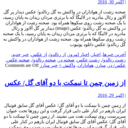
|
اکتبر 30, 2016
صحنه زشت از هواداران در واکنش به گل رنالدو/ عکس دیدار پر گل
آلاوز و رئال مادرید در لالیگا که با برتری مردان زیدان به پایان رسید،
با یک صحنه زشت روی سکوها همراه بود. صحنه زشت از هواداران
در واکنش به گل رنالدو/ عکس (image) دیدار پر گل آلاوز و رئال
مادرید در لالیگا که با برتری مردان زیدان به پایان رسید، با یک صحنه
زشت روی سکوها همراه بود. صحنه زشت از هواداران در واکنش به
گل رنالدو/ عکس دانلود یوتیوب
آخرین خبرها
,
اخبار
,
اخبار امروز
,
از رنالدو/
,
از عکس
,
خبر جدید
,
زشت رنالدو/
,
زشت عکس
,
صحنه در
,
صحنه رنالدو/
,
صحنه عکس
,
عکس/ در
,
مبارز
,
هواداران
,
واکنش +
خبر مبارز
Comments are Off
از زمین چمن تا نیمکت با دو آقای گل/ عکس
|
اکتبر 29, 2016
از زمین چمن تا نیمکت با دو آقای گل/ عکس آقای گل سابق فوتبال
ایران بازهم در کنار علی دایی قرار گرفت و این روزها تحت عنوان
سرپرست روی نیمکت نفت می نشیند. از زمین چمن تا نیمکت با دو
آقای گل/ عکس آقای گل سابق فوتبال ایران بازهم در کنار علی
دایی قرار گرفت و این روزها تحت عنوان سرپرست روی نیمکت