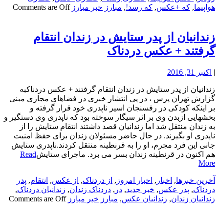
هواپیما
,
که +عکس
,
که رسد!
,
مبارز
خبر مبارز
Comments are Off
زندانیان از پدر ستایش در زندان انتقام
گرفتند + عکس دردناک
|
اکتبر 31, 2016
زندانیان از پدر ستایش در زندان انتقام گرفتند + عکس دردناکبه
گزارش تهران پرس ، در پی انتشار خبری در فضاهای مجازی مبنی
بر اینکه کودکی در رفسنجان اسیر ناپدری خود قرار گرفته و
بخشهایی ازبدن وی بر اثر سیگار سوخته بود که ناپدری وی دستگیر و
به زندان منتقل شد اما زندانیان قصد داشتند انتقام ستایش را از
ناپدری او بگیرند. در حال حاضر مسئولان زندان برای حفظ امنیت
جانی این فرد مجرم، او را به قرنطینه منتقل کردند.ناپدری ستایش
هم اکنون در قرنطینه زندان بسر می برد. ماجرای ستایش
Read
More
آخرین خبرها
,
اخبار
,
اخبار امروز
,
از دردناک
,
از عکس
,
انتقام
,
پدر
دردناک
,
پدر عکس
,
خبر جدید
,
در
,
دردناک زندان
,
زندانیان دردناک
,
زندانیان زندان
,
زندانیان عکس
,
مبارز
خبر مبارز
Comments are Off