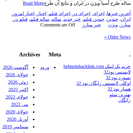
ساله طرح آسیا ویژن در ایران و نتایج آن طرح
Read More
آخرین خبرها
,
اجرای
,
اجرای در
,
اجرای فیلم
,
اخبار
,
اخبار امروز
,
ایران
,
چندین
,
چندین فیلم
,
خبر جدید
,
ساله
,
ساله فیلم
,
فیلم در
,
مبارز
,
ویژن
خبر مبارز
Comments are Off
Older News »
Archives
Meta
.
خرید بک لینک behtarinbacklink.com
ورود
آگوست 2026
لایسنس نود32
جولای 2026
پسورد نود 32
ژوئن 2026
اوکلی لایسنس رایگان نود 32
همیار نود 32
اکتبر 2025
بهترین سئو
جولای 2022
رایگان
می 2022
جولای 2020
آوریل 2020
سپتامبر 2019