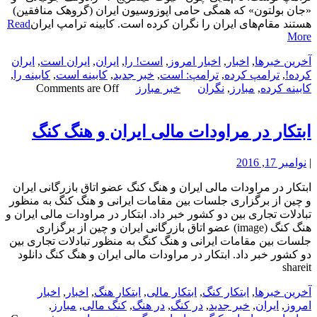
«جان بولتون» که همگی حامی اپوزوسیون ایران (گروهک منافقین)
هستند مقام‌های ایران را نگران کرده است. کابینه ترامپ ایران
Read
More
آخرین خبرها
,
اخبار
,
اخبار امروز
,
است! را
,
ایران
,
ایران است
,
ایران
کرده!
,
ترامپ کرده
,
ترامپ: است
,
خبر جدید
,
کابینه است
,
کابینه را
,
کابینه کرده
,
مبارز
,
نگران
خبر مبارز
Comments are Off
ابتکار در مراودات مالی ایران و هنگ کنگ
|
نوامبر 17, 2016
ابتکار در مراودات مالی ایران و هنگ کنگ عضو اتاق بازرگانی ایران
و چین از برگزاری جلسات بین مقامات ایرانی و هنگ کنگ به منظور
تبادلات تجاری بین دو کشور خبر داد. ابتکار در مراودات مالی ایران و
هنگ کنگ (image) عضو اتاق بازرگانی ایران و چین از برگزاری
جلسات بین مقامات ایرانی و هنگ کنگ به منظور تبادلات تجاری بین
دو کشور خبر داد. ابتکار در مراودات مالی ایران و هنگ کنگ دانلود
shareit
آخرین خبرها
,
ابتکار کنگ
,
ابتکار مالی
,
ابتکار هنگ
,
اخبار
,
اخبار
امروز
,
ایران
,
خبر جدید
,
در کنگ
,
در هنگ
,
کنگ مالی
,
مبارز
,