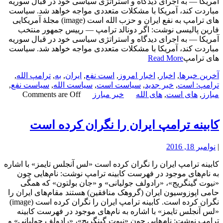
آمریکا — به اجرای دیدگاه و استراتژی سیاسی خود در قبال سوریه
مباردت کند، آمریکا با مشکلات متعددی مواجه خواهد شد. سیاست
های ترامپ به نفع ایران و حزب الله است (image) مجلۀ آمریکایی
فارین پالیسی نوشت: اگر دونالد ترامپ — رییس جمهور منتخب
آمریکا — به اجرای دیدگاه و استراتژی سیاسی خود در قبال سوریه
مباردت کند، آمریکا با مشکلات متعددی مواجه خواهد شد. سیاست
های ترامپ
Read More
آخرین خبرها
,
اخبار
,
اخبار امروز
,
است نفع
,
ایران
,
به
,
ترامپ الله
,
ترامپ: است
,
خبر جدید
,
سیاست است
,
سیاست الله
,
سیاست نفع
,
مبارز
,
های است
,
های الله
خبر مبارز
Comments are Off
کابینه ترامپ ایران را نگران کرده است
|
نوامبر 18, 2016
کابینه ترامپ ایران را نگران کرده است «لس آنجلس تایمز» با اشاره
به نام‌های موجود در فهرست کابینه ترامپ نوشت: نام‌هایی چون
«نیوت گینگریج»، «رادولف جولیانی» و «جان بولتون» که همگی
حامی اپوزوسیون ایران (گروهک منافقین) هستند مقام‌های ایران را
نگران کرده است. کابینه ترامپ ایران را نگران کرده است (image)
«لس آنجلس تایمز» با اشاره به نام‌های موجود در فهرست کابینه
ترامپ نوشت: نام‌هایی چون «نیوت گینگریج»، «رادولف جولیانی» و