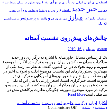
به
با
برای
استقلال
ایران
بازی
بر
ایرانی
این
تا
ترین
تصاویر در
تهران
توسط
تیم +
ای
خبر جدید
در
را
جدید +
داعش
درباره
در شد!
در عکس
زن
عجیب
دو
مبارز
و
های
پرسپولیس
عکس/ در
می
پرسپولیسی
هم
واکنش به
عربستان
که
یک
چالش‌های پیش‌روی نشستِ آستانه
asaran
|
سپتامبر 16, 2019
یک کارشناس مسائل خاورمیانه با اشاره به برگزاری دور جدید
مذاکرات سران سه کشور ایران، روسیه و ترکیه در آنکارا با موضوع
سوریه و روند تحولات در این کشور، گفت: به نظر می‌رسد یکی از
مهم‌ترین دستورکار‌های این نشست موضوع ادلب و تحولات اخیر در
این منطقه و نیز تداوم حضور نیرو‌های آمریکایی و ترکیه‌ای در
سوریه است. خبرگزاری ایسنا: اصغر زارعی با بیان این‌که یکی از
مباحث عمده در جریان مذاکرات سران سه کشور ایران، روسیه و
ترکیه در مورد موضوع سوریه، چگونگی نظارت برکاهش تنش در
مناطقی است
Read More
آنکارا
,
ایران
,
ترکیه –
,
خاورمیانه/
,
روسیه +
,
نشست آستانه
دسته‌بندی نشده
Comments are Off