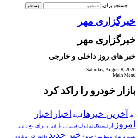
جستجو برای:
خبرگزاری مهر
خبرگزاری مهر
خبر های روز داخلی و خارجی
Saturday, August 8, 2026
Main Menu
بازار خودرو را راکد کرد
آخرین خبرها
اخبار
اخبار
| ها
آمریکا
امروز
به
از
با
برای
استقلال
ایران
بازی
بر
ایرانی
این
تا
ترین
ای
خبر جدید
در
جدید +
داعش
درباره
تصاویر در
تهران
توسط
تیم +
در