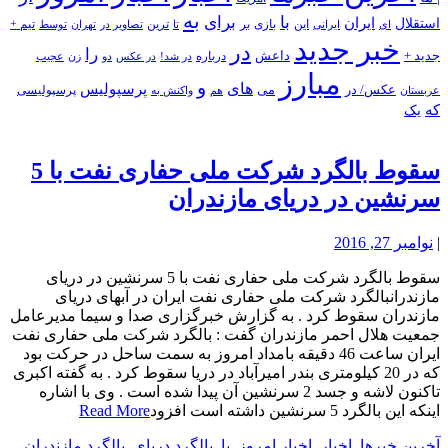
به
با
برای
استقلال
ایران
بازی
بر
ایرانی
این
تا
ترین
تصاویر در
تهران
توسط
تیم +
ای
خبر جدید
در
را
جدید +
داعش
درباره
در شد!
در عکس
زن
عجیب
دو
مبارز
و
های
پرسپولیس
عکس/ در
می
پرسپولیسی
هم
واکنش به
عربستان
که
یک
سقوط بالگرد شرکت ملی حفاری نفت با 5
سرنشین در دریای مازندران
|
نوامبر 27, 2016
سقوط بالگرد شرکت ملی حفاری نفت با 5 سرنشین در دریای
مازندرانبالگرد شرکت ملی حفاری نفت ایران در آبهای دریای
مازندران سقوط کرد . به گزارش خبرگزاری صدا و سیما مدیرعامل
جمعیت هلال احمر مازندران گفت : بالگرد شرکت ملی حفاری نفت
ایران ساعت 46 دقیقه بامداد امروز به سمت ساحل در حرکت بود
که در 20 کیلومتری بندر امیرآباد در دریا سقوط کرد . به گفته اکبری
تاکنون لاشه و جسد 2 سرنشین آن پیدا شده است . وی با اشاره
اینکه این بالگرد 5 سرنشین داشته است افزود
Read More
آخرین خبرها
,
اخبار
,
اخبار امروز
,
با
,
بالگرد دریای
,
بالگرد مازندران
,