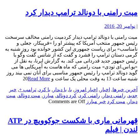
میت رامنی با دونالد ترامپ دیدار کرد
|
نوامبر 20, 2016
میت رامنی با دونالد ترامپ دیدار کردمیت رامنی مخالف سرسخت
رئیس جمهور منتخب آمریکا که پیشتر او را «فریبکار، جعلی و
نامناسب» برای ریاست جمهوری این کشور خوانده بود روز شنبه به
گرمی دستان ترامپ را فشرد و گفت که از شانس گفت وگو با
رئیس جمهور جدید قدردانی می کند. به گزارش ایرنا، به نقل از
«یو.اس.ای تودی» میت رامنی که ماه هاست به آمریکایی ها می
گوید دونالد ترامپ را رئیس جمهور مناسبی برای آنان نمی بیند روز
شنبه ساعت 13 به وقت محلی یک ساعت و 20
Read More
آخرین خبرها
,
اخبار
,
اخبار امروز
,
با
,
با دیدار
,
با کرد
,
ترامپ +
,
خبر
جدید
,
رامنی دیدار
,
رامنی کرد
,
کرد دونالد
,
مبارز
,
میت دونالد
,
میت
دیدار
,
میت کرد
خبر مبارز
Comments are Off
قهرمانی ماری با شکست جوکوویچ در ATP
لندن | فیلم