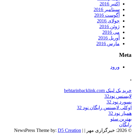
اکتبر 2016
سپتامبر 2016
آگوست 2016
جولای 2016
ژوئن 2016
می 2016
آوریل 2016
مارس 2016
Meta
ورود
.
خرید بک لینک behtarinbacklink.com
لایسنس نود32
پسورد نود 32
اوکلی لایسنس رایگان نود 32
همیار نود 32
بهترین سئو
رایگان
© 2026: خبرگزاری مهر
| NewsPress Theme by:
|
D5 Creation