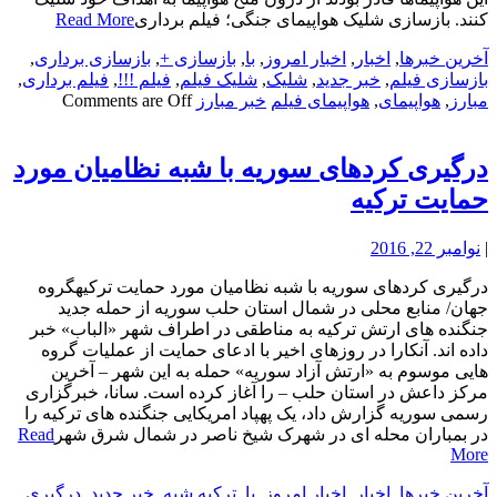
کنند. بازسازی شلیک هواپیمای جنگی؛ فیلم برداری
Read More
آخرین خبرها
,
اخبار
,
اخبار امروز
,
با
,
بازسازی +
,
بازسازی برداری
,
بازسازی فیلم
,
خبر جدید
,
شلیک
,
شلیک فیلم
,
فیلم !!!
,
فیلم برداری
,
مبارز
,
هواپیمای
,
هواپیمای فیلم
خبر مبارز
Comments are Off
درگیری کردهای سوریه با شبه نظامیان مورد
حمایت ترکیه
|
نوامبر 22, 2016
درگیری کردهای سوریه با شبه نظامیان مورد حمایت ترکیهگروه
جهان/ منابع محلی در شمال استان حلب سوریه از حمله جدید
جنگنده های ارتش ترکیه به مناطقی در اطراف شهر «الباب» خبر
داده اند. آنکارا در روزهای اخیر با ادعای حمایت از عملیات گروه
هایی موسوم به «ارتش آزاد سوریه» حمله به این شهر – آخرین
مرکز داعش در استان حلب – را آغاز کرده است. سانا، خبرگزاری
رسمی سوریه گزارش داد، یک پهپاد امریکایی جنگنده های ترکیه را
در بمباران محله ای در شهرک شیخ ناصر در شمال شرق شهر
Read
More
آخرین خبرها
,
اخبار
,
اخبار امروز
,
با
,
ترکیه شبه
,
خبر جدید
,
درگیری