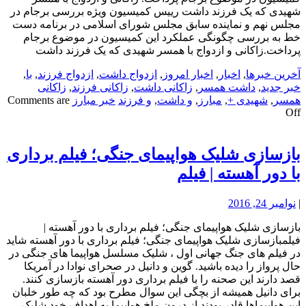
شهیدی که یک فرزند داشت رییس کمیسیون ویژه بررسی برجام در
مجلس نهم و نماینده سابق مجلس شورای اسلامی در برنامه دست
خط به بررسی چگونگی عملکرد این کمیسیون در موضوع برجام
پرداخت.زاکانی و ازدواج با همسر شهیدی که یک فرزند داشت
آخرین خبرها
,
اخبار
,
اخبار امروز
,
ازدواج داشت
,
ازدواج فرزند
,
با
,
خبر جدید
,
داشت همسر
,
زاکانی داشت
,
زاکانی فرزند
,
زاکانی
همسر
,
شهیدی +
,
مبارز
,
و داشت
,
و فرزند
خبر مبارز
Comments are
Off
بازسازی شلیک هواپیمای جنگی؛ فیلم برداری
با دور آهسته | فیلم
|
نوامبر 24, 2016
بازسازی شلیک هواپیمای جنگی؛ فیلم برداری با دور آهسته |
فیلمبازسازی شلیک هواپیمای جنگی؛ فیلم برداری با دور آهسته شاید
در فیلم های جنگ جهانی اول ، شلیک مسلسل هواپیما های جنگی در
حال پرواز را دیده باشید. گوین و دانیل در صحرای نوادا در آمریکا
قصد دارند این صحنه را با فیلم برداری دور آهسته بازسازی کنند.
برای دانیل همیشه از بچگی این سوال مطرح بود که چه طور خلبان
این هواپیماها قادر بودند از درون ملخ هواپیما به اهداف خود شلیک