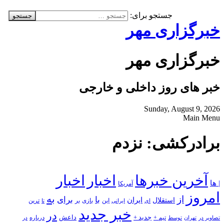
جستجو برای:
خبرگزاری مهر
خبرگزاری مهر
خبر های روز داخلی و خارجی
Sunday, August 9, 2026
Main Menu
برادرکشی: نزدم
آخرین خبرها
اخبار
اخبار
| ها
آمریکا
امروز
به
از
با
برای
استقلال
ایران
بازی
بر
ایرانی
این
تا
ترین
ای
خبر جدید
در
جدید +
داعش
درباره
تصاویر در
تهران
توسط
تیم +
در