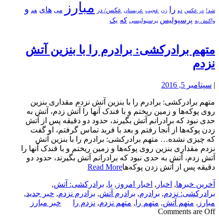
مبارز
و
را
های
عکس/ در
می
شد!
در عکس
زن
عجیب
هم
دو
عربستان
پرسپولیس
که
یک
پرسپولیسی
واکنش به
متهم برادرکشی: برادرم را با بنزین آتش
نزدم
|
سپتامبر 5, 2016
متهم برادرکشی: برادرم را با بنزین آتش نزدم مقداری بنزین
روی پوکه‌ها و زمین ریختم و با فندک آنها را آتش زدم، آتش به
حدی نبود که برادرانم آتش بگیرند، حدود دو دقیقه پس از آتش
زدن پوکه‌ها از آنجا رفتم و بعد با فربد تماس گرفتم، او گفت
که چیزی نشده… متهم برادرکشی: برادرم را با بنزین آتش
نزدم مقداری بنزین روی پوکه‌ها و زمین ریختم و با فندک آنها را
آتش زدم، آتش به حدی نبود که برادرانم آتش بگیرند، حدود دو
دقیقه پس از آتش زدن پوکه‌ها
Read More
آخرین خبرها
,
اخبار
,
اخبار امروز
,
با
,
برادرکشی: آتش
,
برادرکشی: نزدم
,
برادرم
,
برادرم آتش
,
برادرم نزدم
,
خبر جدید
,
مبارز
,
متهم آتش
,
متهم را
,
متهم نزدم
,
نزدم را
خبر مبارز
Comments are Off