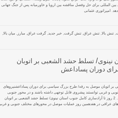
ی از توافق نامه های بین المللی برای حل وفصل مناقشه بین اروپا و خاورمیانه پس از جنگ جهانی
د. امپراتوری عثمانی
ت
,
تنش بالا
,
تنش عراق
,
تنش گرفت
,
خبر جدید
,
گرفت عراق
,
مبارز
,
میان بالا
,
ن نینوی/ تسلط حشد الشعبی بر اتوبان
رای دوران پساداعش
بی بر اتوبان موصل به رقه/ طرح بزرگ سیاسی برای دوران پساداعشنیروهای
ی و غربی توانستند پیشروی قابل توجهی داشته باشند و در محور جنوبی
عملیات آزادسازی آخرین منطقه تحت تسلط داعش را آغاز کنند. 2 روز تا آزادسازی کامل جنوب استان نینوی/ تسلط حشد الشعبی بر اتوبان
ای عراقی در هفدهمین روز عملیات موصل در محورهای مختلف جنوبی و غربی