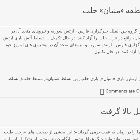
طقه «منیان» حلب
گروه بین الملل خبرگزاری فارس ، ارتش سوریه و نیروهای متحد آن در
ان، واقع در غرب حلب را آزاد کنند. در حال تکمیل … تسلط آتش باری ارتش
گزاری فارس ، ارتش سوریه و نیروهای متحد آن در پیشروی های امروز خود
آزاد کنند. در حال تکمیل
,
ارتش
,
باری «منیان»
,
باری حلب
,
بر
,
تسلط «منیان»
,
تسلط حلب/
,
تسلط
Comments are Of
 بالا گرفت
ما را در زمان به عقب برمی گرداند»؛ این بخشی از صحبت های «رجب طیب
ور نمی تواند وارد جنگ عراق نشود. پایگاه خبری ریشه: استدلال او این است