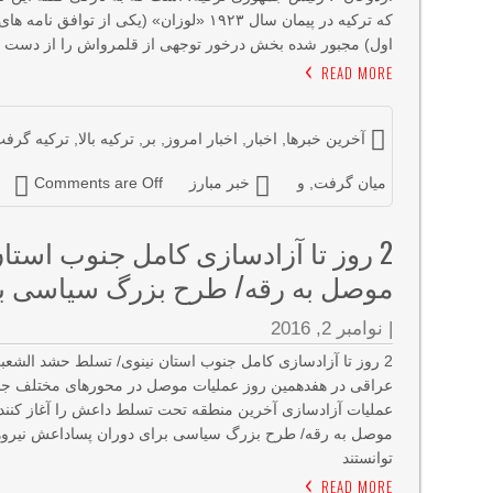
که ترکیه در پیمان سال ١٩٢٣ «لوزان» (یک
اول) مجبور شده بخش درخور توجهی از قلمرواش را از دست ده
READ MORE
آخرین خبرها
,
اخبار
,
اخبار امروز
,
بر
,
ترکیه بالا
,
ترکیه گرف
میان گرفت
,
و
خبر مبارز
Comments are Off
2 روز تا آزادسازی کامل جنوب استا
موصل به رقه/ طرح بزرگ سیاسی ب
|
نوامبر 2, 2016
2 روز تا آزادسازی کامل جنوب استان نینوی/ تسلط حشد الشع
عراقی در هفدهمین روز عملیات موصل در محورهای مختلف جنوب
موصل به رقه/ طرح بزرگ سیاسی برای دوران پساداعش نیروه
توانستند
READ MORE