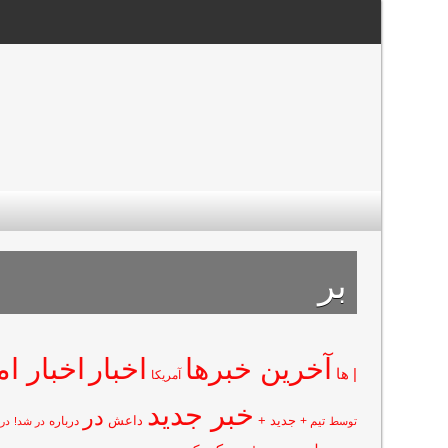
بر
آخرین خبرها
اخبار
اخبار ا
| ها
آمریکا
خبر جدید
در
جدید +
داعش
تیم +
درباره
توسط
در شد!
در