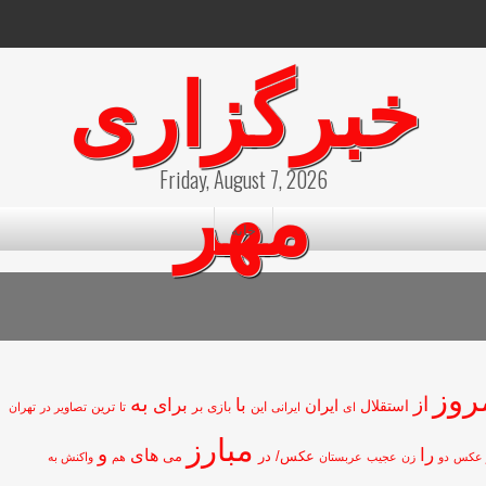
خبرگزاری
مهر
Friday, August 7, 2026
خانه
مروز
از
به
با
برای
ایران
استقلال
این
بازی
بر
ای
ایرانی
تا
ترین
تصاویر در
تهران
مبارز
و
را
های
عکس/ در
می
 عکس
دو
زن
عجیب
عربستان
هم
واکنش به