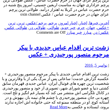
ترین پرچم عزای جهان در حرم حضرت عباس / عکس طولانی ترین
پرچم عزاداری جهان به مناسبت اربعین حسینی، امروز پنج شنبه در
حرم حضرت عباس در کربلا به اهتزاز درآمد. طولانی ترین پرچم
عزای جهان در حرم حضرت عباس / عکس oxin channel
آخرین خبرها
,
اخبار
,
اخبار امروز
,
پرچم
,
پرچم /عکس
,
ترین
,
ترین
+عکس
,
جهان
,
حرم
,
خبر جدید
,
طولانی
,
طولانی در
,
طولانی عکس
,
عکس/ در
,
مبارز
خبر مبارز
Comments are Off
زشت ترین اقدام عباس جدیدی با پیکر
مرحوم منصور پورحیدری + عکس
|
نوامبر 5, 2016
زشت ترین اقدام عباس جدیدی با پیکر مرحوم منصور پورحیدری +
عکسبه گزارش خدمت؛ ساعاتی پس از مرگ یکی از با وقارترین و با
شخصیت ترین چهره های فوتبال ایران، عباس جدیدی قهرمان سابق
کشتی دنیا و عضو شورای شهر، تصویری از خود و منصور پورحیدری
در کانال تلگرامی اش منتشر می کند که بسیار غم انگیز و تلخ است.
چهره بی جان منصور پورحیدری با چشم های نیمه باز، بیهوش و در
آستانه کوچ. او در منطقه ممنوعه که حتی خانواده اش اجازه ندارند
بروند، ایستاده و عکسی به
Read More