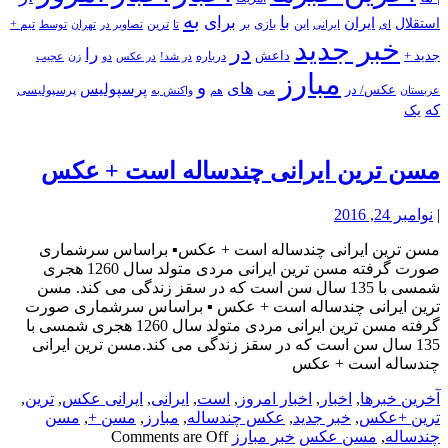
به
با
برای
استقلال
ایران
بازی
بر
ایرانی
این
تا
ترین
تصاویر در
تهران
توسط
تیم +
ای
خبر جدید
در
را
جدید +
داعش
درباره
در شد!
در عکس
زن
عجیب
دو
مبارز
و
های
پرسپولیس
عکس/ در
می
پرسپولیسی
هم
واکنش به
عربستان
که
یک
مسن ترین ایرانی چندساله است + عکس
|
نوامبر 24, 2016
مسن ترین ایرانی چندساله است + عکس▪️ براساس سرشماری
صورت گرفته مسن ترین ایرانی مردی متولد سال 1260 هجری
شمسی با 135 سال سن است که در سقز زندگی می کند. مسن
ترین ایرانی چندساله است + عکس ▪️ براساس سرشماری صورت
گرفته مسن ترین ایرانی مردی متولد سال 1260 هجری شمسی با
135 سال سن است که در سقز زندگی می کند.مسن ترین ایرانی
چندساله است + عکس
آخرین خبرها
,
اخبار
,
اخبار امروز
,
است
,
ایرانی
,
ایرانی عکس
,
ترین
,
ترین +عکس
,
خبر جدید
,
عکس چندساله
,
مبارز
,
مسن +
,
مسن
چندساله
,
مسن عکس
خبر مبارز
Comments are Off