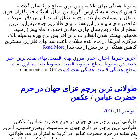
سقوط هفتگی بهای طلا به پایین ترین سطح در 3 سال گذشته/
کاهش قیمت نفتبه گزارش گروه بین الملل باشگاه خبرنگاران جوان
به نقل از وبسایت مارکت واچ، به دنبال تقویت ارزش دلار آمریکا و
شاخص های سهام در این هفته، بهای طلا روز جمعه به پایین ترین
سطح از ماه ژوئن سال جاری میلادی (حدود 5 ماه پیش) رسید.
همچنین بیشتر شدن انتظارات برای افزایش نرخ بهره بوسیله بانک
مرکزی آمریکا در ماه آینده میلادی باعث شد بهای فلز زرد بیشترین
کاهش هفتگی را در بیش از سه سال
Read More
آخرین خبرها
,
اخبار
,
اخبار امروز
,
بهای قیمت
,
بهای نفت
,
ترین
,
خبر
جدید
,
در
,
سقوط سطح
,
سقوط قیمت
,
سقوط نفت
,
مبارز
,
نفت
سطح
,
هفتگی قیمت
,
هفتگی نفت
قیمت
Comments are Off
طولانی ترین پرچم عزای جهان در حرم
حضرت عباس / عکس
|
نوامبر 11, 2016
طولانی ترین پرچم عزای جهان در حرم حضرت عباس / عکس
طولانی ترین پرچم عزاداری جهان به مناسبت اربعین حسینی، امروز
پنج شنبه در حرم حضرت عباس در کربلا به اهتزاز درآمد. طولانی