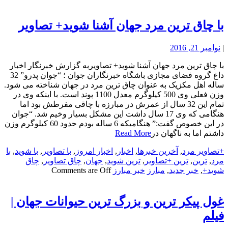
با چاق ترین مرد جهان آشنا شوید+ تصاویر
|
نوامبر 21, 2016
با چاق ترین مرد جهان آشنا شوید+ تصاویربه گزارش خبرنگار اخبار
داغ گروه فضای مجازی باشگاه خبرنگاران جوان ؛ “جوان پدرو” 32
ساله اهل مکزیک به عنوان چاق ترین مرد در جهان شناخته می شود.
وزن فعلی وی 500 کیلوگرم معدل 1100 پوند است. با اینکه وی در
تمام این 32 سال از عمرش در مبارزه با چاقی مفرطش بود اما
هنگامی که وی 17 سال داشت این مشکل بسیار وخیم شد. “جوان
در این خصوص گفت:” هنگامیکه 6 ساله بودم حدود 60 کیلوگرم وزن
داشتم اما به ناگهان در
Read More
+تصاویر مرد
,
آخرین خبرها
,
اخبار
,
اخبار امروز
,
با تصاویر
,
با شوید
,
با
مرد
,
ترین
,
ترین +تصاویر
,
ترین شوید
,
جهان
,
چاق تصاویر
,
چاق
شوید+
,
خبر جدید
,
مبارز
خبر مبارز
Comments are Off
غول پیکر ترین و بزرگ ترین حیوانات جهان |
فیلم