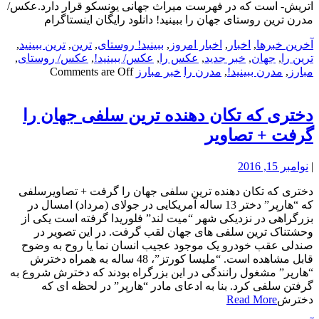
اتریش- است که در فهرست میراث جهانی یونسکو قرار دارد.عکس/
مدرن ترین روستای جهان را ببینید! دانلود رایگان اینستاگرام
آخرین خبرها
,
اخبار
,
اخبار امروز
,
ببینید! روستای
,
ترین
,
ترین ببینید
,
ترین را
,
جهان
,
خبر جدید
,
عکس را
,
عکس/ ببینید!
,
عکس/ روستای
,
مبارز
,
مدرن ببینید!
,
مدرن را
خبر مبارز
Comments are Off
دختری که تکان دهنده ترین سلفی جهان را
گرفت + تصاویر
|
نوامبر 15, 2016
دختری که تکان دهنده ترین سلفی جهان را گرفت + تصاویرسلفی
که “هارپر” دختر 13 ساله آمریکایی در جولای (مرداد) امسال در
بزرگراهی در نزدیکی شهر “میت لند” فلوریدا گرفته است یکی از
وحشتناک ترین سلفی های جهان لقب گرفت. در این تصویر در
صندلی عقب خودرو یک موجود عجیب انسان نما یا روح به وضوح
قابل مشاهده است. “ملیسا کورتز”، 48 ساله به همراه دخترش
“هارپر” مشغول رانندگی در این بزرگراه بودند که دخترش شروع به
گرفتن سلفی کرد. بنا به ادعای مادر “هارپر” در لحظه ای که
دخترش
Read More