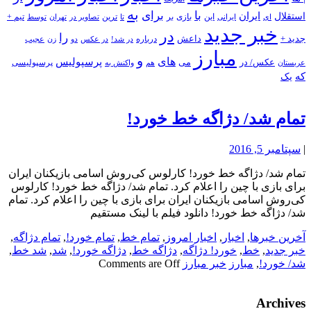
به
با
برای
استقلال
ایران
بازی
بر
ایرانی
این
تا
ترین
تصاویر در
تهران
توسط
تیم +
ای
خبر جدید
در
را
جدید +
داعش
درباره
در شد!
در عکس
زن
عجیب
دو
مبارز
و
های
پرسپولیس
عکس/ در
می
پرسپولیسی
هم
واکنش به
عربستان
که
یک
تمام شد/ دژاگه خط خورد!
|
سپتامبر 5, 2016
تمام شد/ دژاگه خط خورد! کارلوس کی‌روش اسامی بازیکنان ایران
برای بازی با چین را اعلام کرد. تمام شد/ دژاگه خط خورد! کارلوس
کی‌روش اسامی بازیکنان ایران برای بازی با چین را اعلام کرد. تمام
شد/ دژاگه خط خورد! دانلود فیلم با لینک مستقیم
آخرین خبرها
,
اخبار
,
اخبار امروز
,
تمام خط
,
تمام خورد!
,
تمام دژاگه
,
خبر جدید
,
خط
,
خورد! دژاگه
,
دژاگه خط
,
دژاگه خورد!
,
شد
,
شد خط
,
شد/ خورد!
,
مبارز
خبر مبارز
Comments are Off
Archives