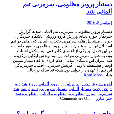
دستیار پرویز مظلومی، سرمربی تیم
آلمانی شد
|
نوامبر 8, 2016
دستیار پرویز مظلومی، سرمربی تیم آلمانی شدبه گزارش
خبرنگار حوزه دنیای ورزش گروه ورزشی باشگاه خبرنگاران
جوان ، میشاییل هنکه سرمربی باتجربه آلمانی که زمانی در تیم
استقلال تهران به عنوان دستیار پرویز مظلومی حضور داشت و
در این فصل نیز یکی از اعضای کادر فنی تیم اینگول اشتات
بود، به عنوان سرمربی موقت این تیم بوندس لیگایی برگزیده
شد. سران این باشگاه آلمانی اعلام کرده اند که دستیار پیشین
اوتمار هیتسفیلد تا زمان گزینش سرمربی اصلی، سرمربیگری
این تیم را عهده دار خواهد بود. هنکه 59 ساله در حالی
هدایت
Read More
آخرین خبرها
,
اخبار
,
اخبار امروز
,
پرویز آلمانی
,
پرویز شد
,
تیم
+
,
خبر جدید
,
دستیار آلمانی
,
دستیار سرمربی
,
دستیار شد
,
شد
سرمربی
,
مبارز
,
مظلومی،
,
مظلومی، آلمانی
,
مظلومی، شد
خبر مبارز
Comments are Off
حاج صفی به تیم ملی برمی گردد یا نه؟