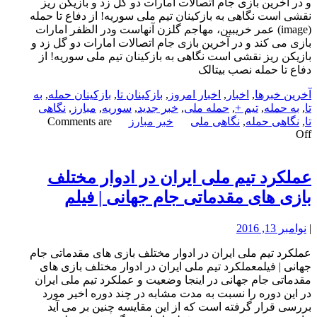
و در آخرین بازی جام اتصالات امارات دو گل زد و بازیکن ریز
نقشی است نگاهی به بازکینان تیم ملی سوریه! از دفاع تا حمله
(image) عمر خریبین، مهاجم گلزن آنهاست ودر الظفر امارات
بازی می کند و در آخرین بازی جام اتصالات امارات دو گل زد و
بازیکن ریز نقشی است نگاهی به بازکینان تیم ملی سوریه! از
دفاع تا حمله نصب بیتالک
آخرین خبرها
,
اخبار
,
اخبار امروز
,
بازکینان تا
,
بازکینان حمله
,
به
تا
,
به حمله
,
تیم +
,
حمله ملی
,
خبر جدید
,
سوریه
,
مبارز
,
نگاهی
تا
,
نگاهی حمله
,
نگاهی ملی
خبر مبارز
Comments are
Off
عملکرد تیم ملی ایران در ادوار مختلف
بازی های مقدماتی جام جهانی | فیلم
|
نوامبر 13, 2016
عملکرد تیم ملی ایران در ادوار مختلف بازی های مقدماتی جام
جهانی | فیلمعملکرد تیم ملی ایران در ادوار مختلف بازی های
مقدماتی جام جهانی در اینجا وضعیت و عملکرد تیم ملی ایران
در این دوره را نسبت به مدت مشابه در چند دوره اخیر مورد
بررسی قرار گرفته است که از این مقایسه چنین بر می آید