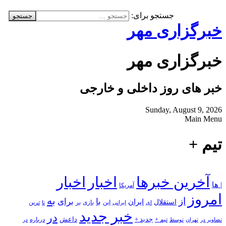
جستجو برای:
خبرگزاری مهر
خبرگزاری مهر
خبر های روز داخلی و خارجی
Sunday, August 9, 2026
Main Menu
تیم +
آخرین خبرها
اخبار
اخبار
| ها
آمریکا
امروز
به
از
با
برای
استقلال
ایران
بازی
بر
ایرانی
این
تا
ترین
ای
خبر جدید
در
جدید +
داعش
درباره
تصاویر در
تهران
توسط
تیم +
در