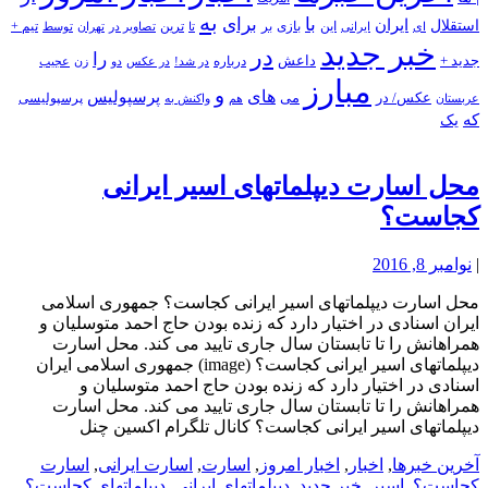
به
با
برای
استقلال
ایران
بازی
بر
ایرانی
این
تا
ترین
تصاویر در
تهران
توسط
تیم +
ای
خبر جدید
در
را
جدید +
داعش
درباره
در شد!
در عکس
زن
عجیب
دو
مبارز
و
های
پرسپولیس
عکس/ در
می
پرسپولیسی
هم
واکنش به
عربستان
که
یک
محل اسارت دیپلماتهای اسیر ایرانی
کجاست؟
|
نوامبر 8, 2016
محل اسارت دیپلماتهای اسیر ایرانی کجاست؟ جمهوری اسلامی
ایران اسنادی در اختیار دارد که زنده بودن حاج احمد متوسلیان و
همراهانش را تا تابستان سال جاری تایید می کند. محل اسارت
دیپلماتهای اسیر ایرانی کجاست؟ (image) جمهوری اسلامی ایران
اسنادی در اختیار دارد که زنده بودن حاج احمد متوسلیان و
همراهانش را تا تابستان سال جاری تایید می کند. محل اسارت
دیپلماتهای اسیر ایرانی کجاست؟ کانال تلگرام اکسین چنل
آخرین خبرها
,
اخبار
,
اخبار امروز
,
اسارت
,
اسارت ایرانی
,
اسارت
کجاست؟
,
اسیر
,
خبر جدید
,
دیپلماتهای ایرانی
,
دیپلماتهای کجاست؟
,