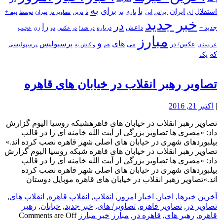
به
با
برای
استقلال
ایران
بازی
بر
ایرانی
این
تا
ترین
تصاویر در
تهران
توسط
تیم +
ای
خبر جدید
در
را
جدید +
داعش
درباره
در شد!
در عکس
زن
عجیب
دو
مبارز
و
های
پرسپولیس
عکس/ در
می
پرسپولیسی
هم
واکنش به
عربستان
که
یک
تصاویر رهبر انقلاب در خیابان های قاهره
|
اکتبر 21, 2016
تصاویر رهبر انقلاب در خیابان های قاهرهشبکه روسیا الیوم گزارش
داد: «مصری ها تصاویر بزرگی از آیت الله خامنه ای را در قالب
بیلبوردهای شهری در خیابان های اصلی شهر قاهره نصب کرده اند.»
تصاویر رهبر انقلاب در خیابان های قاهره شبکه روسیا الیوم گزارش
داد: «مصری ها تصاویر بزرگی از آیت الله خامنه ای را در قالب
بیلبوردهای شهری در خیابان های اصلی شهر قاهره نصب کرده
اند.»تصاویر رهبر انقلاب در خیابان های قاهره موبایل دوستان
آخرین خبرها
,
اخبار
,
اخبار امروز
,
انقلاب
,
انقلاب قاهره
,
انقلاب های
,
تصاویر در
,
تصاویر قاهره
,
تصاویر/ های
,
خبر جدید
,
خیابان
,
رهبر
قاهره
,
رهبر های
,
قاهره در
,
مبارز
خبر مبارز
Comments are Off