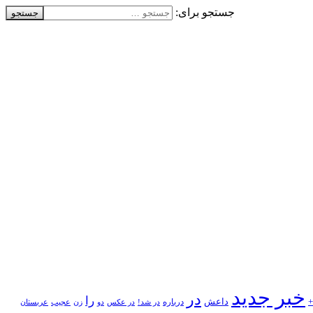
جستجو برای:
خبر جدید
در
را
+
داعش
درباره
در شد!
در عکس
زن
عجیب
دو
عربستان