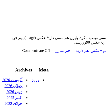
بایرن هم مسی دارد/ عکس پیتر فن مارویک، سرمربی سابق تیم ملی هلند به تمجید از توانایی های آرین روبن پرداخت و او را بازیکنی مشابه مسی توصیف کرد.​​​​​​​ بایرن هم مسی دارد/ عکس (image) پیتر فن
کس 90ورزشی
م +عکس
,
هم دارد/
خبر مبارز
Comments are Off
Archives
Meta
ورود
آگوست 2026
جولای 2026
ژوئن 2026
اکتبر 2025
جولای 2022