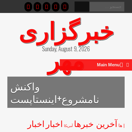
ستجو
ای:
خبرگزاری
مهر
Sunday, August 9, 2026
Main Menu
واکنش
نامشروع+اینستاپست
آخرین خبرها
اخبار
اخبار
ها
آمریکا