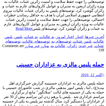
توصیه‌هایی را جهت حفظ سلامت و امنیت زائرین عتبات عالیات به
ویژه زائران اربعین به مدیران و عوامل کاروان‌های عازم به عتبات و
زائران گوشزد کرد. توصیه‌های پلیس به زائران عتبات عالیات نیروی
انتظامی جمهوری اسلامی ایران با هدف به حداقل رساندن خطرات
احتمالی، توصیه‌هایی را جهت حفظ سلامت و امنیت زائرین عتبات
عالیات به ویژه زائران اربعین به مدیران و عوامل کاروان‌های عازم
به عتبات و زائران گوشزد کرد. توصیه‌های پلیس
Read More
آخرین خبرها
,
اخبار
,
اخبار امروز
,
به عالیات
,
به عتبات
,
پلیس
,
پلیس
عالیات
,
پلیس عتبات
,
توصیه‌های به
,
توصیه‌های عالیات
,
توصیه‌های
عتبات
,
خبر جدید
,
زائران
,
عالیات به
,
مبارز
خبر مبارز
Comments are
Off
حمله پلیس مالزی به عزاداران حسینی
|
اکتبر 12, 2016
حمله پلیس مالزی به عزاداران حسینیبه گزارش خبرگزاری اهل
بیت(ع) ـ ابنا ـ پلیس امور مذهبی مالزی در شب عاشورای حسینی با
حمله به یکی از حسینیه های ایالت “سلانگور” مانع از برگزاری
مراسم عزاداری شد . پلیس با برهم زدن این مراسم بیش از 30 نفر
از عزاداران را دستگیر کرد. سال گذشته نیز پلیس به یکی از حسینیه
های شهر کوالالامپور حمله کرده بود، در این حسینیه بیشتر عزاداران