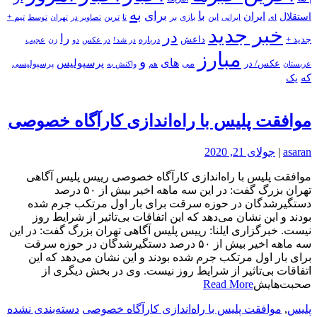
به
با
برای
استقلال
ایران
بازی
بر
ایرانی
این
تا
ترین
تصاویر در
تهران
توسط
تیم +
ای
خبر جدید
در
را
جدید +
داعش
درباره
در شد!
در عکس
زن
عجیب
دو
مبارز
و
های
پرسپولیس
عکس/ در
می
پرسپولیسی
هم
واکنش به
عربستان
که
یک
موافقت پلیس با راه‌اندازی کارآگاه خصوصی
asaran
|
جولای 21, 2020
موافقت پلیس با راه‌اندازی کارآگاه خصوصی رییس پلیس آگاهی
تهران بزرگ گفت: در این سه ماهه اخیر بیش از ۵۰ درصد
دستگیرشدگان در حوزه سرقت برای بار اول مرتکب جرم شده
بودند و این نشان می‌دهد که این اتفاقات بی‌تاثیر از شرایط روز
نیست. خبرگزاری ایلنا: رییس پلیس آگاهی تهران بزرگ گفت: در این
سه ماهه اخیر بیش از ۵۰ درصد دستگیرشدگان در حوزه سرقت
برای بار اول مرتکب جرم شده بودند و این نشان می‌دهد که این
اتفاقات بی‌تاثیر از شرایط روز نیست. وی در بخش دیگری از
صحبت‌هایش
Read More
پلیس
,
موافقت پلیس با راه‌اندازی کارآگاه خصوصی
دسته‌بندی نشده