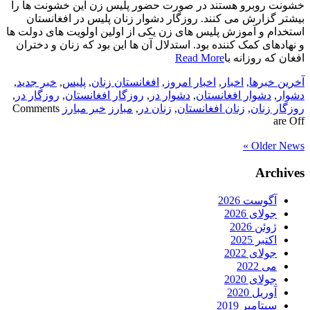
خشونت روبرو هستند در صورت حضور پلیس زن این خشونت ها را
بیشتر گزارش می کنند. روزگار دشوار زنان پلیس در افغانستان
استخدام و آموزش پلیس های زن یکی از اولین اولویت های دولت ها
و نهادهای کمک کننده بود. استدلال آن ها این بود که زنان و دختران
افغان که روزانه با
Read More
آخرین خبرها
,
اخبار
,
اخبار امروز
,
افغانستان زنان
,
پلیس
,
خبر جدید
,
دشوار
,
دشوار افغانستان
,
دشوار در
,
روزگار افغانستان
,
روزگار در
,
روزگار زنان
,
زنان افغانستان
,
زنان در
,
مبارز
خبر مبارز
Comments
are Off
Older News »
Archives
آگوست 2026
جولای 2026
ژوئن 2026
اکتبر 2025
جولای 2022
می 2022
جولای 2020
آوریل 2020
سپتامبر 2019