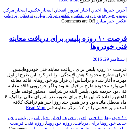
آخرین خبرها
,
اخبار
,
اخبار امروز
,
انفجار
,
انفجار عکس
,
انفجار مرکز
,
پلیس
,
خبر جدید
,
در
,
در عکس
,
عکس مرکز
,
مبارز
,
نزدیکی
,
نزدیکی
عکس
خبر مبارز
Comments are Off
فرصت ۱۰ روزه پلیس برای دریافت معاینه
فنی خودروها
|
سپتامبر 29, 2016
فرصت ۱۰ روزه پلیس برای دریافت معاینه فنی خودروهاپلیس
اجرای «طرح محدود کاهش آلایندگی» را لغو کرد. این طرح از اول
مهرماه آغاز شده و براساس آن قرار بود خودروهای فاقد معاینه
فنی وارد محدوده طرح ترافیک نشوند و اگر خودرویی فاقد معاینه
فنی بود جریمه شود. پلیس البته در شرایطی دستور توقف طرح
کاهش را داده که این طرح برای تصویب در شورای عالی ترافیک، ۶
ماه معطل مانده بود و در همین چند روز اخیر هم ترافیک کلافه
کننده و پر حجمی را در ۱۳ مرکز معاینه فنی
Read More
۱۰ خودروها
,
۱۰ فنی
,
آخرین خبرها
,
اخبار
,
اخبار امروز
,
پلیس
,
خبر
جدید
,
خودروها برای
,
دریافت
,
روزه خودروها
,
روزه فنی
,
فرصت
برای
,
فرصت خودروها
,
فرصت فنی
,
مبارز
خبر مبارز
Comments