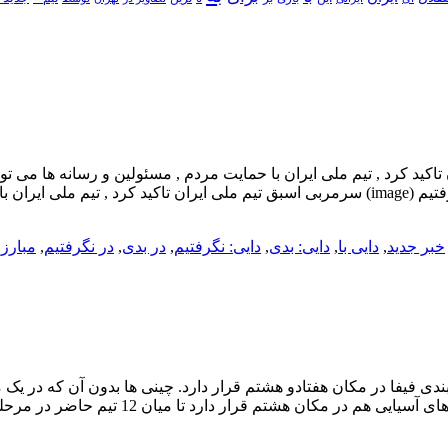
اکید کرد , تیم ملی ایران با حمایت مردم , مسئولین و رسانه ها می توا
و مایه سربلندی مردم ایران شود . دایی: در بازی با چین نتیجه بدی نگرفتیم (image) سرمربی اسبق ت
خبر جدید
,
دایی با
,
دایی: بدی
,
دایی: نگرفتیم
,
در بدی
,
در نگرفتیم
,
مبارز
,
ندی فیفا در مکان هفتادو هشتم قرار دارد. چینی ها بدون آن که در یک 