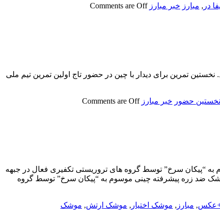
فا در
,
مبارز
خبر مبارز
Comments are Off
 نخستین تمرین برای دیدار با چین در حضور تاج اولین تمرین تیم ملی
خستین حضور
خبر مبارز
Comments are Off
به “پیکان سرخ” توسط گروه های تروریستی تکفیری فعال در جبهه
وشک ضد زره پیشرفته چینی موسوم به “پیکان سرخ” توسط گروه
ا+عکس
,
مبارز
,
موشک اختیار
,
موشک ارتش
,
موشک