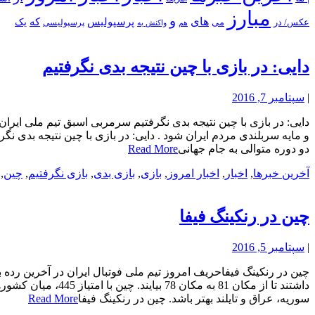
مبارز
و
های
پرسپولیس
که
یک
عکس/ در
می
پرسپولیسی
هم
واکنش به
دایی: در بازی با چین نتیجه بدی نگرفتیم
|
سپتامبر 7, 2016
دایی: در بازی با چین نتیجه بدی نگرفتیم سرمربی اسبق تیم ملی ایران ت
دو دوره متوالی به جام جهانی
Read More
آخرین خبرها
,
اخبار
,
اخبار امروز
,
بازی
,
بازی بدی
,
بازی نگرفتیم
,
چین
,
چین در رنکینگ فیفا
|
سپتامبر 5, 2016
چین در رنکینگ فیفاحریف امروز تیم ملی فوتبال ایران در آخرین رده ب
سوریه، عراق و تایلند بهتر باشد. چین در رنکینگ فیفا
Read More