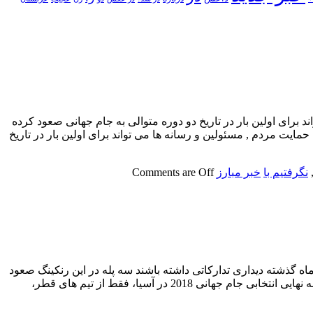
ند برای اولین بار در تاریخ دو دوره متوالی به جام جهانی صعود کرده
یم ملی ایران تاکید کرد , تیم ملی ایران با حمایت مردم , مسئولین و رسانه ها می تواند برای اولین بار در تاریخ
نگرفتیم با
خبر مبارز
Comments are Off
ماه گذشته دیداری تدارکاتی داشته باشند سه پله در این رنکینگ صعود
داشتند تا از مکان 81 به مکان 78 بیایند. چین با امتیاز 445، میان کشورهای آسیایی هم در مکان هشتم قرار دارد تا میان 12 تیم حاضر در مرحله نهایی انتخابی جام جهانی 2018 در آسیا، فقط از تیم های قطر،