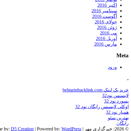
اکتبر 2016
سپتامبر 2016
آگوست 2016
جولای 2016
ژوئن 2016
می 2016
آوریل 2016
مارس 2016
Meta
ورود
.
خرید بک لینک behtarinbacklink.com
لایسنس نود32
پسورد نود 32
اوکلی لایسنس رایگان نود 32
همیار نود 32
بهترین سئو
رایگان
© 2026: خبرگزاری مهر
| NewsPress Theme by:
WordPress
| Powered by:
D5 Creation