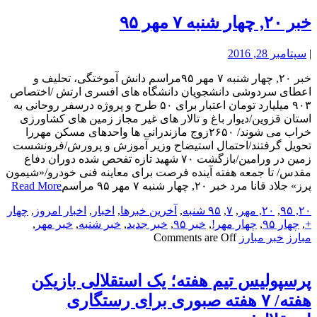
خبر ۲۰, چهار شنبه ۷ مهر ۹۵
|
سپتامبر 28, 2016
خبر ۲۰, چهار شنبه ۷ مهر ۹۵مراسم دانش آموختگی، تحلیف و
اعطای سردوشی دانشجویان دانشگاه های افسری ارتش /اختصاص
۹۰۳ میلیارد تومان اعتبار برای ۵۰ طرح و پروژه درسفر روحانی به
استان قزوین/دیوار باغ و تالار های غیر مجاز زمین های کشاورزی
خراب می شوند/ ۲۶۵۰زوج مازندرانی ها واحدهای مسکن مهررا
تحویل گرفتند/احتمال استیضاح وزیر آموزش و پرورش/فرونشست
زمین در ورامین/بازگشت ۷۰ شهید تازه تفحص شده دوران دفاع
مقدس/ تا جمعه هفته آینده فرصت برای معاینه فنی خودرو/«شیمون
پرز» جلاد قانا مرد خبر ۲۰, چهار شنبه ۷ مهر ۹۵ مراسم
Read More
۲۰, ۹۵
,
۲۰, مهر
,
۷
,
۹۵ شنبه
,
آخرین خبرها
,
اخبار
,
اخبار امروز
,
چهار
+
,
چهار ۹۵
,
چهار مهر!
,
خبر ۹۵
,
خبر جدید
,
خبر شنبه
,
خبر مهر
,
مبارز
خبر مبارز
Comments are Off
پرسپولیس تیم هفته؛ یک استقلالی بازیکن
هفته/ ۷ هفته صبوری برای رستگاری