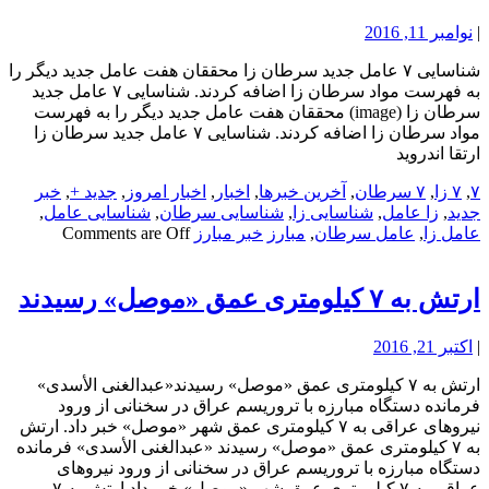
|
نوامبر 11, 2016
شناسایی ۷ عامل جدید سرطان زا محققان هفت عامل جدید دیگر را
به فهرست مواد سرطان زا اضافه کردند. شناسایی ۷ عامل جدید
سرطان زا (image) محققان هفت عامل جدید دیگر را به فهرست
مواد سرطان زا اضافه کردند. شناسایی ۷ عامل جدید سرطان زا
ارتقا اندروید
۷
,
۷ زا
,
۷ سرطان
,
آخرین خبرها
,
اخبار
,
اخبار امروز
,
جدید +
,
خبر
جدید
,
زا عامل
,
شناسایی زا
,
شناسایی سرطان
,
شناسایی عامل
,
عامل زا
,
عامل سرطان
,
مبارز
خبر مبارز
Comments are Off
ارتش به ۷ کیلومتری عمق «موصل» رسیدند
|
اکتبر 21, 2016
ارتش به ۷ کیلومتری عمق «موصل» رسیدند«عبدالغنی الأسدی»
فرمانده دستگاه مبارزه با تروریسم عراق در سخنانی از ورود
نیروهای عراقی به ۷ کیلومتری عمق شهر «موصل» خبر داد. ارتش
به ۷ کیلومتری عمق «موصل» رسیدند «عبدالغنی الأسدی» فرمانده
دستگاه مبارزه با تروریسم عراق در سخنانی از ورود نیروهای
عراقی به ۷ کیلومتری عمق شهر «موصل» خبر داد.ارتش به ۷