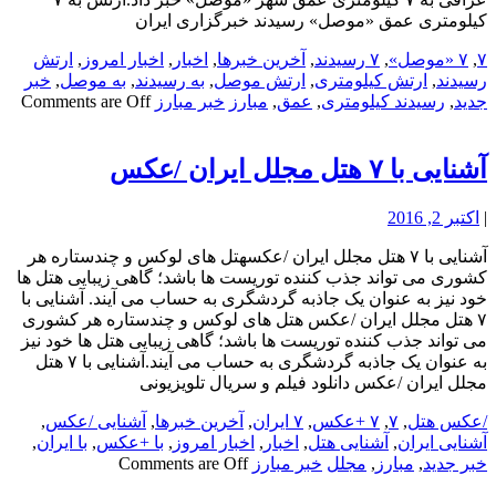
کیلومتری عمق «موصل» رسیدند خبرگزاری ایران
۷
,
۷ «موصل»
,
۷ رسیدند
,
آخرین خبرها
,
اخبار
,
اخبار امروز
,
ارتش
رسیدند
,
ارتش کیلومتری
,
ارتش موصل
,
به رسیدند
,
به موصل
,
خبر
جدید
,
رسیدند کیلومتری
,
عمق
,
مبارز
خبر مبارز
Comments are Off
آشنایی با ۷ هتل مجلل ایران /عکس
|
اکتبر 2, 2016
آشنایی با ۷ هتل مجلل ایران /عکسهتل های لوکس و چندستاره هر
کشوری می تواند جذب کننده توریست ها باشد؛ گاهی زیبایی هتل ها
خود نیز به عنوان یک جاذبه گردشگری به حساب می آیند. آشنایی با
۷ هتل مجلل ایران /عکس هتل های لوکس و چندستاره هر کشوری
می تواند جذب کننده توریست ها باشد؛ گاهی زیبایی هتل ها خود نیز
به عنوان یک جاذبه گردشگری به حساب می آیند.آشنایی با ۷ هتل
مجلل ایران /عکس دانلود فیلم و سریال تلویزیونی
/عکس هتل
,
۷
,
۷ +عکس
,
۷ ایران
,
آخرین خبرها
,
آشنایی /عکس
,
آشنایی ایران
,
آشنایی هتل
,
اخبار
,
اخبار امروز
,
با +عکس
,
با ایران
,
خبر جدید
,
مبارز
,
مجلل
خبر مبارز
Comments are Off