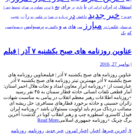
به
با
برای
استقلال
ایران
بازی
بر
ایرانی
این
تا
ترین
تصاویر در
تهران
توسط
تیم +
ای
خبر جدید
در
را
جدید +
داعش
درباره
در شد!
در عکس
زن
عجیب
دو
مبارز
و
های
پرسپولیس
عکس/ در
می
پرسپولیسی
هم
واکنش به
عربستان
که
یک
عناوین روزنامه های صبح یکشنبه ۷ آذر | فیلم
|
نوامبر 27, 2016
عناوین روزنامه های صبح یکشنبه ۷ آذر | فیلمعناوین روزنامه های
صبح یکشنبه ۷ آذر مهمترین تیتر روزنامه های صبح یکشنبه ۷ آذر
عبارتست از: +روزنامه ابرار معاون امداد و نجات هلال احمر استان:
آمار قطعی تلفات انسانی حادثه قطار سمنان به ۴۵ نفر رسید
+روزنامه اطلاعات رهبر معظم انقلاب در پیامی به مناسبت شهادت
زائران حسینی و حادثه برخورد قطارهای مسافری: حل ریشه ای
مصائب دردناک مردم باید اولویت مسئولان باشد +روزنامه ایران
فیدل کاسترو، اسطوره چپ و رهبر انقلاب کوبا در گذشت/ آخرین
برگ چریک +روزنامه جمهوری اسلامی
Read More
۷
,
آخرین خبرها
,
اخبار
,
اخبار امروز
,
خبر جدید
,
روزنامه
,
روزنامه