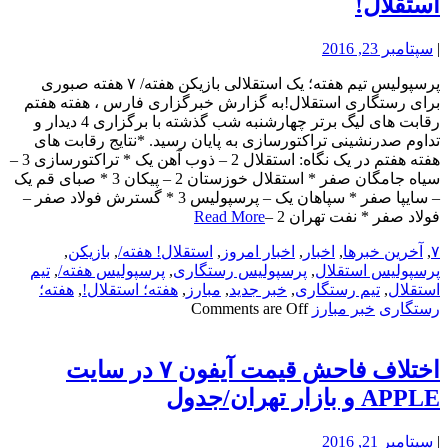
استقلال!
|
سپتامبر 23, 2016
پرسپولیس تیم هفته؛ یک استقلالی بازیکن هفته/ ۷ هفته صبوری
برای رستگاری استقلال!به گزارش خبرگزاری فارس ، هفته هفتم
رقابت های لیگ برتر چهارشنبه شب گذشته با برگزاری 4 دیدار و
تداوم صدرنشینی تراکتورسازی به پایان رسید. *نتایج رقابت های
هفته هفتم در یک نگاه: استقلال 2 – ذوب آهن یک * تراکتورسازی 3 –
سیاه جامگان صفر * استقلال خوزستان 2 – پیکان 3 * صبای قم یک
– سایپا صفر * سپاهان یک – پرسپولیس 3 * گسترش فولاد صفر –
فولاد صفر * نفت تهران 2 –
Read More
۷
,
آخرین خبرها
,
اخبار
,
اخبار امروز
,
استقلال! هفته/
,
بازیکن
,
پرسپولیس استقلال
,
پرسپولیس رستگاری
,
پرسپولیس هفته/
,
تیم
استقلال
,
تیم رستگاری
,
خبر جدید
,
مبارز
,
هفته؛ استقلال!
,
هفته؛
رستگاری
خبر مبارز
Comments are Off
اختلاف فاحش قیمت آیفون ۷ در سایت
APPLE و بازار تهران/جدول
|
سپتامبر 21, 2016