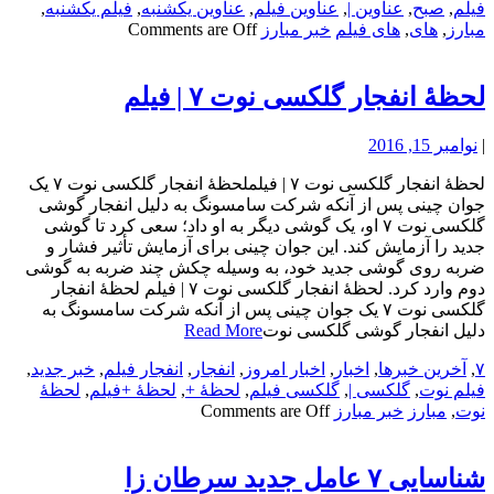
فیلم
,
صبح
,
عناوین |
,
عناوین فیلم
,
عناوین یکشنبه
,
فیلم یکشنبه
,
مبارز
,
های
,
های فیلم
خبر مبارز
Comments are Off
لحظۀ انفجار گلکسی نوت ۷ | فیلم
|
نوامبر 15, 2016
لحظۀ انفجار گلکسی نوت ۷ | فیلملحظۀ انفجار گلکسی نوت ۷ یک
جوان چینی پس از آنکه شرکت سامسونگ به دلیل انفجار گوشی
گلکسی نوت ۷ او، یک گوشی دیگر به او داد؛ سعی کرد تا گوشی
جدید را آزمایش کند. این جوان چینی برای آزمایش تأثیر فشار و
ضربه روی گوشی جدید خود، به وسیله چکش چند ضربه به گوشی
دوم وارد کرد. لحظۀ انفجار گلکسی نوت ۷ | فیلم لحظۀ انفجار
گلکسی نوت ۷ یک جوان چینی پس از آنکه شرکت سامسونگ به
دلیل انفجار گوشی گلکسی نوت
Read More
۷
,
آخرین خبرها
,
اخبار
,
اخبار امروز
,
انفجار
,
انفجار فیلم
,
خبر جدید
,
فیلم نوت
,
گلکسی |
,
گلکسی فیلم
,
لحظۀ +
,
لحظۀ +فیلم
,
لحظۀ
نوت
,
مبارز
خبر مبارز
Comments are Off
شناسایی ۷ عامل جدید سرطان زا