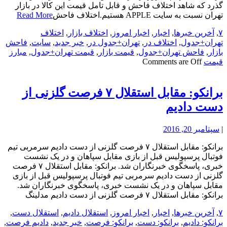
گذرد که شاهد اختلاف فاحش و قابل تامل قیمت این کالا در بازار
تهران نسبت به سایت APPLE هستیم.اختلاف فاحش
Read More
۷
,
آخرین خبرها
,
اخبار
,
اخبار امروز
,
اختلاف بازار
,
اختلاف
تهران+جدول
,
اختلاف در
,
تهران+جدول در
,
خبر جدید
,
سایت
,
فاحش
بازار
,
فاحش تهران+جدول
,
قیمت بازار
,
قیمت تهران+جدول
,
مبارز
قیمت
Comments are Off
برانکو: مقابل استقلال ۷ فرصت گلزنی از
دست دادیم
|
سپتامبر 20, 2016
برانکو: مقابل استقلال ۷ فرصت گلزنی از دست دادیم سرمربی تیم
فوتبال پرسپولیس قبل از بازی مقابل سپاهان و در یک نشست
خبری، پاسخگوی خبرنگاران شد. برانکو: مقابل استقلال ۷ فرصت
گلزنی از دست دادیم سرمربی تیم فوتبال پرسپولیس قبل از بازی
مقابل سپاهان و در یک نشست خبری، پاسخگوی خبرنگاران شد.
برانکو: مقابل استقلال ۷ فرصت گلزنی از دست دادیم مدلینگ
۷
,
آخرین خبرها
,
اخبار
,
اخبار امروز
,
استقلال دادیم
,
استقلال دست
,
برانکو: دادیم
,
برانکو: دست
,
برانکو: فرصت
,
خبر جدید
,
دادیم فرصت
,