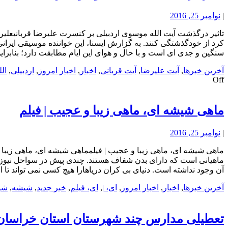
|
نوامبر 25, 2016
تاثیر درگذشت آیت الله موسوی اردبیلی بر کنسرت علیرضا قربانیعلی
کرد از خودگذشتگی کنند. به گزارش ایسنا، این خواننده موسیقی ایرا
سنگین و جدی ای است و با حال و هوای این ایام مطابقت دارد؛ بنابرای
آخرین خبرها
,
آیت علیرضا
,
آیت قربانی
,
اخبار
,
اخبار امروز
,
اردبیلی
,
الل
Off
ماهی شیشه ای، ماهی زیبا و عجیب | فیلم
|
نوامبر 25, 2016
ماهیانی است که دارای بدن شفاف هستند. چندی پیش در سواحل نیوزلن
آن وجود نداشته است. دنیای بی کران دریاهارا هیچ کسی نمی تواند تا ان
آخرین خبرها
,
اخبار
,
اخبار امروز
,
ای، |
,
ای، فیلم
,
خبر جدید
,
شیشه
,
شی
تعطیلی مدارس چند شهرستان استان خراسا