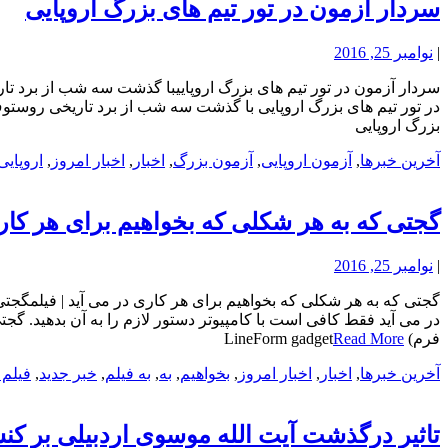
سردار آزمون در تور تیم های بزرگ اروپایی
|
نوامبر 25, 2016
سردار آزمون در تور تیم های بزرگ اروپاییبا گذشت سه شب از برد تا
در تور تیم های بزرگ اروپایی با گذشت سه شب از برد تاریخی روستوف
بزرگ اروپایی
آخرین خبرها
,
آزمون اروپایی
,
آزمون بزرگ
,
اخبار
,
اخبار امروز
,
اروپایی
گجتی که به هر شکلی که بخواهیم برای هر کاری
|
نوامبر 25, 2016
در می آید فقط کافی است با کامپیوتر دستور لازم را به آن بدهید. گج
فرم) LineForm gadget
Read More
آخرین خبرها
,
اخبار
,
اخبار امروز
,
بخواهیم
,
به
,
به فیلم
,
خبر جدید
,
فیلم 
تاثیر درگذشت آیت الله موسوی اردبیلی بر کن