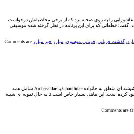
ی عاشورایی را به روی صحنه برد که از برخی مخاطبانش درخواست
ست، گفت: قطعاتی که برای این برنامه در نظر گرفته شده موسیقی
,
درگذشت قربانی
,
قربانی موسوی
,
مبارز
خبر مبارز
Comments are
ماهی شیشه ای، ماهی زیبا و عجیب | فیلمماهی شیشه ای، ماهی زیبا و عجیب ماهی شیشه ای ، ماهی زیبا و عجیب ؛ گلاس فیش یا ماهیان شیشه ای متعلق به خانواده Chandidae یا Ambassidae شامل همه
د کرده است. این ماهی بسیار خاص است تا به حال نمونه ای شبیه
Comments are O